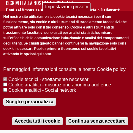
ISCRIVITI ALLA NOSTRA NEWSLETTER
Impostazioni privacy
Ogni settimana selezioniamo per te nostre storie più rilevanti:
non perderti gli aggiornamenti della nostra newsletter
Nel nostro sito utilizziamo sia cookie tecnici necessari per il suo
funzionamento, sia cookie e altri strumenti di tracciamento facoltativi che
potrai attivare solo con il tuo consenso. Cookie e altri strumenti di
tracciamento facoltativi sono usati per analisi statistiche, misure
sull'efficacia della comunicazione istituzionale e analisi dei comportamenti
degli utenti. Se chiudi questo banner continuerai la navigazione solo con i
cookie necessari. Puoi esprimere il consenso sui cookie facoltativi
attivando le opzioni qui sotto.
Privacy Policy
Accetto la
ISCRIVITI
Per maggiori informazioni consulta la nostra Cookie policy.
Cookie tecnici - strettamente necessari
Redazione
Copyright
Privacy
Area stampa
Cookie analitici - misurazione anonima audience
Cookie analitici - Social network
© 2025 Università di Padova
Tutti i diritti riservati P.I. 00742430283 C.F. 80006480281
Registrazione presso il Tribunale di Padova n. 2097/2012 del 18 giugno
Scegli e personalizza
2012
Accetta tutti i cookie
Continua senza accettare
RADIOBUE.IT
Audio