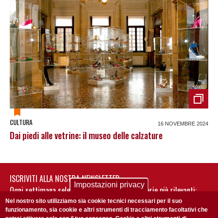
CULTURA
16 NOVEMBRE 2024
Dai piedi alle vetrine: il museo delle calzature
ISCRIVITI ALLA NOSTRA NEWSLETTER
Impostazioni privacy
Ogni settimana selezioniamo per te nostre storie più rilevanti:
non perderti gli aggiornamenti della nostra newsletter
Nel nostro sito utilizziamo sia cookie tecnici necessari per il suo
funzionamento, sia cookie e altri strumenti di tracciamento facoltativi che