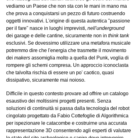
vediamo un Paese che non sta con le mani in mano ma
che prova a conquistarsi un pezzo di futuro costruendo
oggetti innovativi. L'origine di questa autentica "passione
per il fare" nasce in luoghi imprevisti,
nell'underground
dei garage e delle cantine, sicuramente non in
think tank
esclusivi. Se dovessimo utilizzare una metafora musicale
potremmo dire che l'energia che trasmette il movimento
dei
makers
assomiglia molto a quella del Punk, voglia di
rompere gli schemi compresa. Un approccio iconoclasta
che talvolta rischia di essere un po' caotico, quasi
dissipativo, sicuramente mai noioso.
Difficile in questo contesto provare ad offrire un catalogo
esaustivo dei moltissimi progetti presenti. Senza
soluzioni di continuità si passa dalla tecnologia del robot
cingolato progettato da Fabio Cottefoglie di Algorithmica
per ispezionare le catacombe e costruirne una accurata
rappresentazione 3D consentendo agli esperti di valutare
lo stato del sito archeologico e capire dove intervenire,