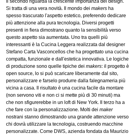
Il secondo riguarda la crescente importanza del design.
Si tratta di una vera novità. Il mondo dei
makers
ha
spesso trascurato l'aspetto estetico, preferendo dedicare
più attenzione alla pura tecnologia. Diversi progetti
presenti in fiera dimostrano quanto la sensibilità verso
questo aspetto sia aumentata. Uno tra quelli più
interessanti è la Cucina Leggera realizzata dal designer
Stefano Carta Vasconcellos che ha progettato una cucina
compatta, funzionale e dall'estetica innovativa. Le logiche
di produzione sono quelle tipiche dei
makers
: il progetto è
open source, lo si può scaricare liberamente dal sito,
personalizzare e farselo produrre dalla falegnameria più
vicina a casa. Il risultato è una cucina facile da montare
(non servono viti e non ci si mette più di 30 minuti) ma
che non sfigurerebbe in un loft di New York. Il terzo ha a
che fare con la personalizzazione. Molti dei
maker
nostrani stanno dimostrando una grande attenzione verso
chi dovrà utilizzare la tecnologia, costruendo macchine
personalizzate. Come DWS, azienda fondata da Maurizio