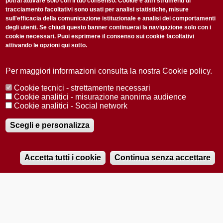
potrai attivare solo con il tuo consenso. Cookie e altri strumenti di
tracciamento facoltativi sono usati per analisi statistiche, misure
sull'efficacia della comunicazione istituzionale e analisi dei comportamenti
degli utenti. Se chiudi questo banner continuerai la navigazione solo con i
cookie necessari. Puoi esprimere il consenso sui cookie facoltativi
attivando le opzioni qui sotto.
Privacy Policy
Accetto la
ISCRIVITI
Per maggiori informazioni consulta la nostra Cookie policy.
Cookie tecnici - strettamente necessari
Redazione
Copyright
Privacy
Area stampa
Cookie analitici - misurazione anonima audience
Cookie analitici - Social network
© 2025 Università di Padova
Tutti i diritti riservati P.I. 00742430283 C.F. 80006480281
Registrazione presso il Tribunale di Padova n. 2097/2012 del 18 giugno
Scegli e personalizza
2012
Accetta tutti i cookie
Continua senza accettare
RADIOBUE.IT
Audio
Player