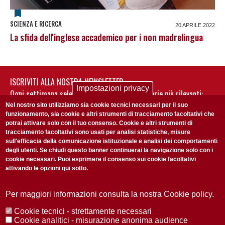
SCIENZA E RICERCA
20 APRILE 2022
La sfida dell'inglese accademico per i non madrelingua
ISCRIVITI ALLA NOSTRA NEWSLETTER
Impostazioni privacy
Ogni settimana selezioniamo per te nostre storie più rilevanti:
non perderti gli aggiornamenti della nostra newsletter
Nel nostro sito utilizziamo sia cookie tecnici necessari per il suo
funzionamento, sia cookie e altri strumenti di tracciamento facoltativi che
potrai attivare solo con il tuo consenso. Cookie e altri strumenti di
tracciamento facoltativi sono usati per analisi statistiche, misure
sull'efficacia della comunicazione istituzionale e analisi dei comportamenti
degli utenti. Se chiudi questo banner continuerai la navigazione solo con i
cookie necessari. Puoi esprimere il consenso sui cookie facoltativi
attivando le opzioni qui sotto.
Privacy Policy
Accetto la
ISCRIVITI
Per maggiori informazioni consulta la nostra Cookie policy.
Cookie tecnici - strettamente necessari
Redazione
Copyright
Privacy
Area stampa
Cookie analitici - misurazione anonima audience