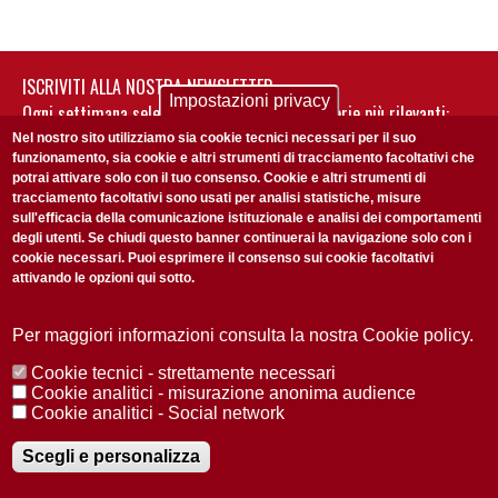
ISCRIVITI ALLA NOSTRA NEWSLETTER
Impostazioni privacy
Ogni settimana selezioniamo per te nostre storie più rilevanti:
non perderti gli aggiornamenti della nostra newsletter
Nel nostro sito utilizziamo sia cookie tecnici necessari per il suo
funzionamento, sia cookie e altri strumenti di tracciamento facoltativi che
potrai attivare solo con il tuo consenso. Cookie e altri strumenti di
tracciamento facoltativi sono usati per analisi statistiche, misure
sull'efficacia della comunicazione istituzionale e analisi dei comportamenti
degli utenti. Se chiudi questo banner continuerai la navigazione solo con i
cookie necessari. Puoi esprimere il consenso sui cookie facoltativi
attivando le opzioni qui sotto.
Privacy Policy
Accetto la
ISCRIVITI
Per maggiori informazioni consulta la nostra Cookie policy.
Cookie tecnici - strettamente necessari
Redazione
Copyright
Privacy
Area stampa
Cookie analitici - misurazione anonima audience
Cookie analitici - Social network
© 2025 Università di Padova
Tutti i diritti riservati P.I. 00742430283 C.F. 80006480281
Registrazione presso il Tribunale di Padova n. 2097/2012 del 18 giugno
Scegli e personalizza
2012