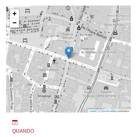
+
−
Leaflet
| ©
OpenStreetMap
contributors
QUANDO