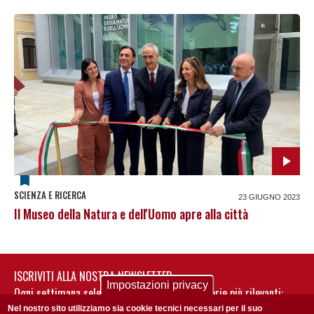
SCIENZA E RICERCA
23 GIUGNO 2023
Il Museo della Natura e dell'Uomo apre alla città
ISCRIVITI ALLA NOSTRA NEWSLETTER
Impostazioni privacy
Ogni settimana selezioniamo per te nostre storie più rilevanti:
non perderti gli aggiornamenti della nostra newsletter
Nel nostro sito utilizziamo sia cookie tecnici necessari per il suo