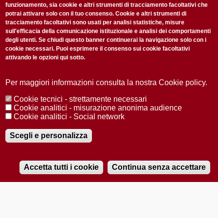
funzionamento, sia cookie e altri strumenti di tracciamento facoltativi che
potrai attivare solo con il tuo consenso. Cookie e altri strumenti di
tracciamento facoltativi sono usati per analisi statistiche, misure
sull'efficacia della comunicazione istituzionale e analisi dei comportamenti
degli utenti. Se chiudi questo banner continuerai la navigazione solo con i
cookie necessari. Puoi esprimere il consenso sui cookie facoltativi
attivando le opzioni qui sotto.
Privacy Policy
Accetto la
ISCRIVITI
Per maggiori informazioni consulta la nostra Cookie policy.
Cookie tecnici - strettamente necessari
Redazione
Copyright
Privacy
Area stampa
Cookie analitici - misurazione anonima audience
Cookie analitici - Social network
© 2025 Università di Padova
Tutti i diritti riservati P.I. 00742430283 C.F. 80006480281
Registrazione presso il Tribunale di Padova n. 2097/2012 del 18 giugno
Scegli e personalizza
2012
Accetta tutti i cookie
Continua senza accettare
RADIOBUE.IT
Audio
Player