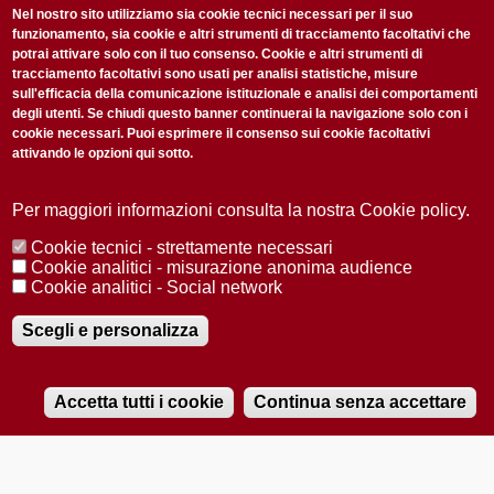
non perderti gli aggiornamenti della nostra newsletter
Nel nostro sito utilizziamo sia cookie tecnici necessari per il suo
funzionamento, sia cookie e altri strumenti di tracciamento facoltativi che
potrai attivare solo con il tuo consenso. Cookie e altri strumenti di
tracciamento facoltativi sono usati per analisi statistiche, misure
sull'efficacia della comunicazione istituzionale e analisi dei comportamenti
degli utenti. Se chiudi questo banner continuerai la navigazione solo con i
cookie necessari. Puoi esprimere il consenso sui cookie facoltativi
attivando le opzioni qui sotto.
Privacy Policy
Accetto la
ISCRIVITI
Per maggiori informazioni consulta la nostra Cookie policy.
Cookie tecnici - strettamente necessari
Redazione
Copyright
Privacy
Area stampa
Cookie analitici - misurazione anonima audience
Cookie analitici - Social network
© 2025 Università di Padova
Tutti i diritti riservati P.I. 00742430283 C.F. 80006480281
Registrazione presso il Tribunale di Padova n. 2097/2012 del 18 giugno
Scegli e personalizza
2012
Accetta tutti i cookie
Continua senza accettare
RADIOBUE.IT
Audio
Player