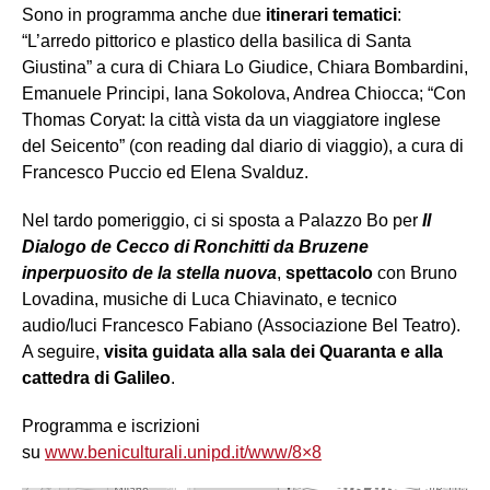
Sono in programma anche due
itinerari tematici
:
“L’arredo pittorico e plastico della basilica di Santa
Giustina” a cura di Chiara Lo Giudice, Chiara Bombardini,
Emanuele Principi, Iana Sokolova, Andrea Chiocca; “Con
Thomas Coryat: la città vista da un viaggiatore inglese
del Seicento” (con reading dal diario di viaggio), a cura di
Francesco Puccio ed Elena Svalduz.
Nel tardo pomeriggio, ci si sposta a Palazzo Bo per
Il
Dialogo de Cecco di Ronchitti da Bruzene
inperpuosito de la stella nuova
,
spettacolo
con Bruno
Lovadina, musiche di Luca Chiavinato, e tecnico
audio/luci Francesco Fabiano (Associazione Bel Teatro).
A seguire,
visita guidata alla sala dei Quaranta e alla
cattedra di Galileo
.
Programma e iscrizioni
su
www.beniculturali.unipd.it/www/8×8