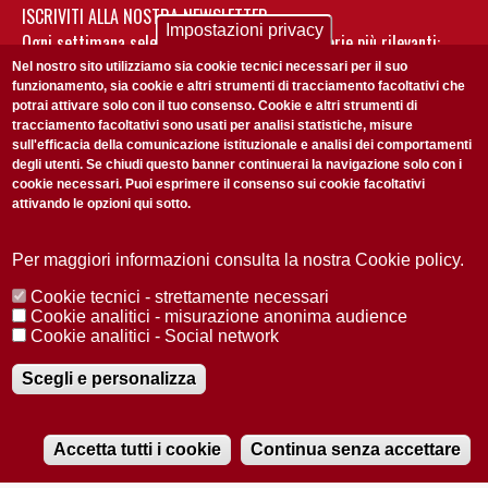
ISCRIVITI ALLA NOSTRA NEWSLETTER
Impostazioni privacy
Ogni settimana selezioniamo per te nostre storie più rilevanti:
non perderti gli aggiornamenti della nostra newsletter
Nel nostro sito utilizziamo sia cookie tecnici necessari per il suo
funzionamento, sia cookie e altri strumenti di tracciamento facoltativi che
potrai attivare solo con il tuo consenso. Cookie e altri strumenti di
tracciamento facoltativi sono usati per analisi statistiche, misure
sull'efficacia della comunicazione istituzionale e analisi dei comportamenti
degli utenti. Se chiudi questo banner continuerai la navigazione solo con i
cookie necessari. Puoi esprimere il consenso sui cookie facoltativi
attivando le opzioni qui sotto.
Privacy Policy
Accetto la
ISCRIVITI
Per maggiori informazioni consulta la nostra Cookie policy.
Cookie tecnici - strettamente necessari
Redazione
Copyright
Privacy
Area stampa
Cookie analitici - misurazione anonima audience
Cookie analitici - Social network
© 2025 Università di Padova
Tutti i diritti riservati P.I. 00742430283 C.F. 80006480281
Registrazione presso il Tribunale di Padova n. 2097/2012 del 18 giugno
Scegli e personalizza
2012
Accetta tutti i cookie
Continua senza accettare
RADIOBUE.IT