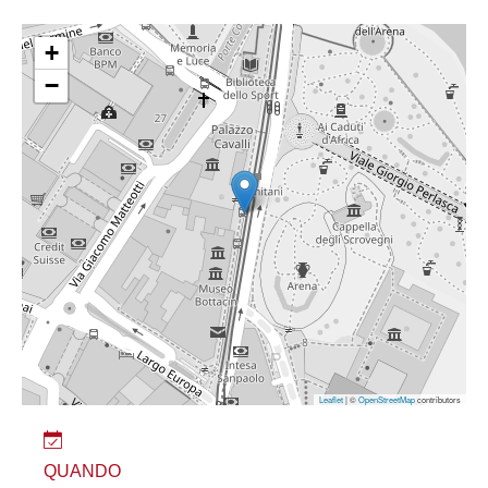
+
−
Leaflet
| ©
OpenStreetMap
contributors
QUANDO