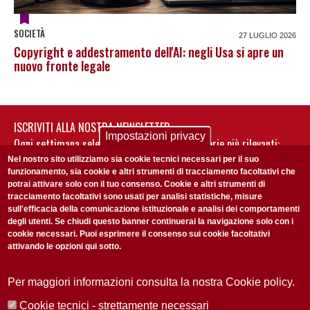
SOCIETÀ
27 LUGLIO 2026
Copyright e addestramento dell'AI: negli Usa si apre un
nuovo fronte legale
ISCRIVITI ALLA NOSTRA NEWSLETTER
Impostazioni privacy
Ogni settimana selezioniamo per te nostre storie più rilevanti:
non perderti gli aggiornamenti della nostra newsletter
Nel nostro sito utilizziamo sia cookie tecnici necessari per il suo
funzionamento, sia cookie e altri strumenti di tracciamento facoltativi che
potrai attivare solo con il tuo consenso. Cookie e altri strumenti di
tracciamento facoltativi sono usati per analisi statistiche, misure
sull'efficacia della comunicazione istituzionale e analisi dei comportamenti
degli utenti. Se chiudi questo banner continuerai la navigazione solo con i
cookie necessari. Puoi esprimere il consenso sui cookie facoltativi
attivando le opzioni qui sotto.
Privacy Policy
Accetto la
ISCRIVITI
Per maggiori informazioni consulta la nostra Cookie policy.
Cookie tecnici - strettamente necessari