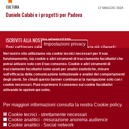
CULTURA
17 MAGGIO 2024
Daniele Calabi e i progetti per Padova
ISCRIVITI ALLA NOSTRA NEWSLETTER
Impostazioni privacy
Ogni settimana selezioniamo per te nostre storie più rilevanti:
non perderti gli aggiornamenti della nostra newsletter
Nel nostro sito utilizziamo sia cookie tecnici necessari per il suo
funzionamento, sia cookie e altri strumenti di tracciamento facoltativi che
potrai attivare solo con il tuo consenso. Cookie e altri strumenti di
tracciamento facoltativi sono usati per analisi statistiche, misure
sull'efficacia della comunicazione istituzionale e analisi dei comportamenti
degli utenti. Se chiudi questo banner continuerai la navigazione solo con i
cookie necessari. Puoi esprimere il consenso sui cookie facoltativi
attivando le opzioni qui sotto.
Privacy Policy
Accetto la
ISCRIVITI
Per maggiori informazioni consulta la nostra Cookie policy.
Cookie tecnici - strettamente necessari
Redazione
Copyright
Privacy
Area stampa
Cookie analitici - misurazione anonima audience
Cookie analitici - Social network
© 2025 Università di Padova