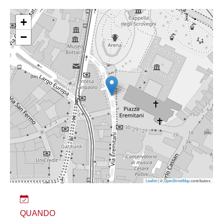
+
−
Leaflet
| ©
OpenStreetMap
contributors
QUANDO