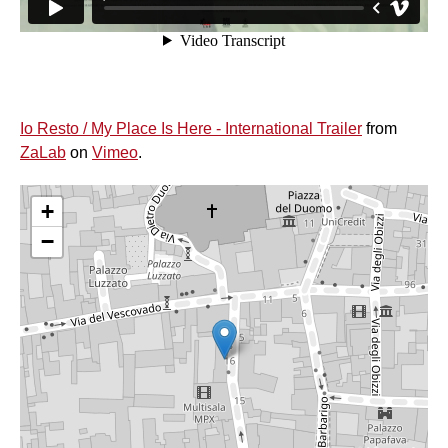
Io Resto / My Place Is Here - International Trailer
from
ZaLab
on
Vimeo
.
+
−