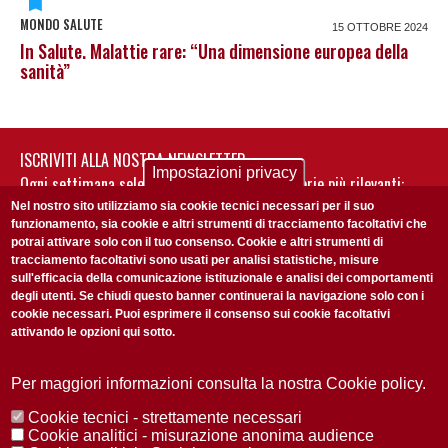
MONDO SALUTE
15 OTTOBRE 2024
In Salute. Malattie rare: “Una dimensione europea della
sanità”
ISCRIVITI ALLA NOSTRA NEWSLETTER
Impostazioni privacy
Ogni settimana selezioniamo per te nostre storie più rilevanti:
non perderti gli aggiornamenti della nostra newsletter
Nel nostro sito utilizziamo sia cookie tecnici necessari per il suo
funzionamento, sia cookie e altri strumenti di tracciamento facoltativi che
potrai attivare solo con il tuo consenso. Cookie e altri strumenti di
tracciamento facoltativi sono usati per analisi statistiche, misure
sull'efficacia della comunicazione istituzionale e analisi dei comportamenti
degli utenti. Se chiudi questo banner continuerai la navigazione solo con i
cookie necessari. Puoi esprimere il consenso sui cookie facoltativi
attivando le opzioni qui sotto.
Privacy Policy
Accetto la
ISCRIVITI
Per maggiori informazioni consulta la nostra Cookie policy.
Cookie tecnici - strettamente necessari
Redazione
Copyright
Privacy
Area stampa
Cookie analitici - misurazione anonima audience