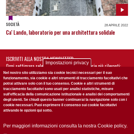
SOCIETÀ
28 APRILE 2022
Ca’ Lando, laboratorio per una architettura solidale
ISCRIVITI ALLA NOSTRA NEWSLETTER
Impostazioni privacy
Ogni settimana selezioniamo per te nostre storie più rilevanti:
non perderti gli aggiornamenti della nostra newsletter
Nel nostro sito utilizziamo sia cookie tecnici necessari per il suo
funzionamento, sia cookie e altri strumenti di tracciamento facoltativi che
potrai attivare solo con il tuo consenso. Cookie e altri strumenti di
tracciamento facoltativi sono usati per analisi statistiche, misure
sull'efficacia della comunicazione istituzionale e analisi dei comportamenti
degli utenti. Se chiudi questo banner continuerai la navigazione solo con i
cookie necessari. Puoi esprimere il consenso sui cookie facoltativi
attivando le opzioni qui sotto.
Privacy Policy
Accetto la
ISCRIVITI
Per maggiori informazioni consulta la nostra Cookie policy.