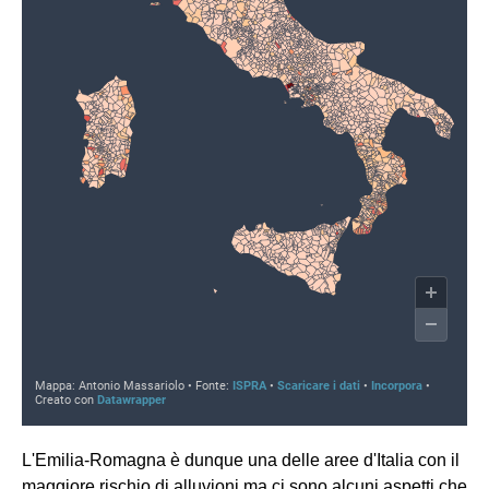
L'Emilia-Romagna è dunque una delle aree d'Italia con il
maggiore rischio di alluvioni ma ci sono alcuni aspetti che