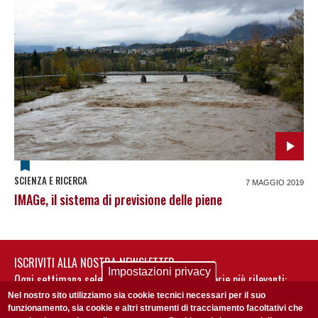
SCIENZA E RICERCA
7 MAGGIO 2019
IMAGe, il sistema di previsione delle piene
ISCRIVITI ALLA NOSTRA NEWSLETTER
Impostazioni privacy
Ogni settimana selezioniamo per te nostre storie più rilevanti:
non perderti gli aggiornamenti della nostra newsletter
Nel nostro sito utilizziamo sia cookie tecnici necessari per il suo
funzionamento, sia cookie e altri strumenti di tracciamento facoltativi che