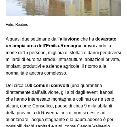
Foto: Reuters
A quasi due settimane dall’
alluvione
che ha
devastato
un’ampia area dell’Emilia-Romagna
provocando la
morte di 15 persone, migliaia di sfollati e danni per diversi
miliardi di euro tra strade, infrastrutture, abitazioni private,
impianti produttivi e aziende agricole, il ritorno alla
normalità è ancora complesso.
Dei circa
100 comuni coinvolti
(una quarantina
direttamente dall’alluvione, gli altri dagli eventi franosi
che hanno interessato montagna e collina) ce ne sono
alcuni, come Conselice, paese di circa 9 mila abitanti
della provincia di Ravenna, in cui non si riesce ad
allontanare l'acqua stagnante e la paura adesso è per
possibili rischi sanitari e altri come Casola Valsenio,