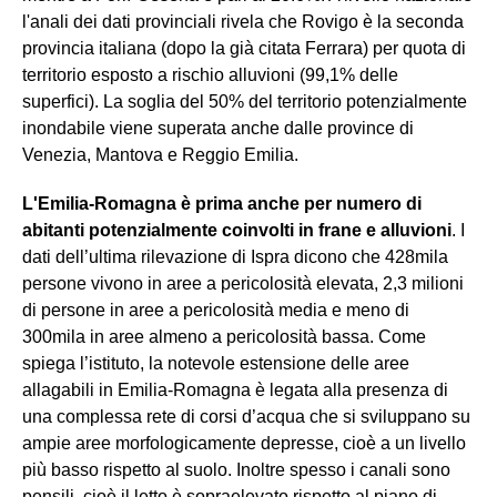
l'anali dei dati provinciali rivela che Rovigo è la seconda
provincia italiana (dopo la già citata Ferrara) per quota di
territorio esposto a rischio alluvioni (99,1% delle
superfici). La soglia del 50% del territorio potenzialmente
inondabile viene superata anche dalle province di
Venezia, Mantova e Reggio Emilia.
L'Emilia-Romagna è prima anche per numero di
abitanti potenzialmente coinvolti in frane e alluvioni
. I
dati dell’ultima rilevazione di Ispra dicono che 428mila
persone vivono in aree a pericolosità elevata, 2,3 milioni
di persone in aree a pericolosità media e meno di
300mila in aree almeno a pericolosità bassa. Come
spiega l’istituto, la notevole estensione delle aree
allagabili in Emilia-Romagna è legata alla presenza di
una complessa rete di corsi d’acqua che si sviluppano su
ampie aree morfologicamente depresse, cioè a un livello
più basso rispetto al suolo. Inoltre spesso i canali sono
pensili, cioè il letto è sopraelevato rispetto al piano di