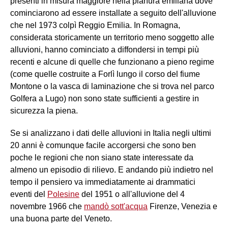
presenti in misura maggiore nella pianura emiliana dove
cominciarono ad essere installate a seguito dell'alluvione
che nel 1973 colpì Reggio Emilia. In Romagna,
considerata storicamente un territorio meno soggetto alle
alluvioni, hanno cominciato a diffondersi in tempi più
recenti e alcune di quelle che funzionano a pieno regime
(come quelle costruite a Forlì lungo il corso del fiume
Montone o la vasca di laminazione che si trova nel parco
Golfera a Lugo) non sono state sufficienti a gestire in
sicurezza la piena.
Se si analizzano i dati delle alluvioni in Italia negli ultimi
20 anni è comunque facile accorgersi che sono ben
poche le regioni che non siano state interessate da
almeno un episodio di rilievo. E andando più indietro nel
tempo il pensiero va immediatamente ai drammatici
eventi del
Polesine
del 1951 o all'alluvione del 4
novembre 1966 che
mandò sott'acqua
Firenze, Venezia e
una buona parte del Veneto.