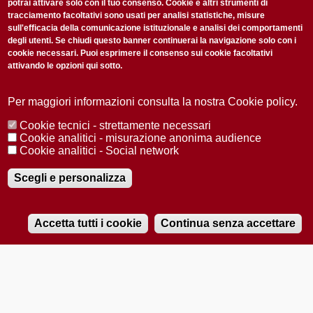
potrai attivare solo con il tuo consenso. Cookie e altri strumenti di
tracciamento facoltativi sono usati per analisi statistiche, misure
sull'efficacia della comunicazione istituzionale e analisi dei comportamenti
degli utenti. Se chiudi questo banner continuerai la navigazione solo con i
cookie necessari. Puoi esprimere il consenso sui cookie facoltativi
attivando le opzioni qui sotto.
Privacy Policy
Accetto la
ISCRIVITI
Per maggiori informazioni consulta la nostra Cookie policy.
Cookie tecnici - strettamente necessari
Redazione
Copyright
Privacy
Area stampa
Cookie analitici - misurazione anonima audience
Cookie analitici - Social network
© 2025 Università di Padova
Tutti i diritti riservati P.I. 00742430283 C.F. 80006480281
Registrazione presso il Tribunale di Padova n. 2097/2012 del 18 giugno
Scegli e personalizza
2012
Accetta tutti i cookie
Continua senza accettare
RADIOBUE.IT
Audio
Player