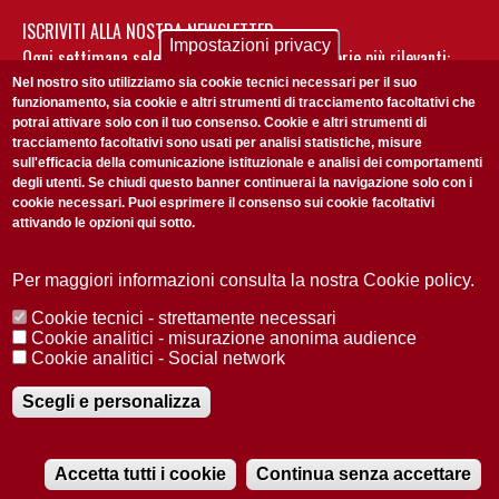
ISCRIVITI ALLA NOSTRA NEWSLETTER
Impostazioni privacy
Ogni settimana selezioniamo per te nostre storie più rilevanti:
non perderti gli aggiornamenti della nostra newsletter
Nel nostro sito utilizziamo sia cookie tecnici necessari per il suo
funzionamento, sia cookie e altri strumenti di tracciamento facoltativi che
potrai attivare solo con il tuo consenso. Cookie e altri strumenti di
tracciamento facoltativi sono usati per analisi statistiche, misure
sull'efficacia della comunicazione istituzionale e analisi dei comportamenti
degli utenti. Se chiudi questo banner continuerai la navigazione solo con i
cookie necessari. Puoi esprimere il consenso sui cookie facoltativi
attivando le opzioni qui sotto.
Privacy Policy
Accetto la
ISCRIVITI
Per maggiori informazioni consulta la nostra Cookie policy.
Cookie tecnici - strettamente necessari
Redazione
Copyright
Privacy
Area stampa
Cookie analitici - misurazione anonima audience
Cookie analitici - Social network
© 2025 Università di Padova
Tutti i diritti riservati P.I. 00742430283 C.F. 80006480281
Registrazione presso il Tribunale di Padova n. 2097/2012 del 18 giugno
Scegli e personalizza
2012
Accetta tutti i cookie
Continua senza accettare
RADIOBUE.IT