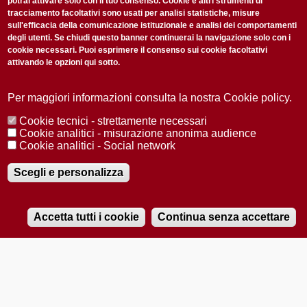
potrai attivare solo con il tuo consenso. Cookie e altri strumenti di
tracciamento facoltativi sono usati per analisi statistiche, misure
sull'efficacia della comunicazione istituzionale e analisi dei comportamenti
degli utenti. Se chiudi questo banner continuerai la navigazione solo con i
cookie necessari. Puoi esprimere il consenso sui cookie facoltativi
attivando le opzioni qui sotto.
Privacy Policy
Accetto la
ISCRIVITI
Per maggiori informazioni consulta la nostra Cookie policy.
Cookie tecnici - strettamente necessari
Redazione
Copyright
Privacy
Area stampa
Cookie analitici - misurazione anonima audience
Cookie analitici - Social network
© 2025 Università di Padova
Tutti i diritti riservati P.I. 00742430283 C.F. 80006480281
Registrazione presso il Tribunale di Padova n. 2097/2012 del 18 giugno
Scegli e personalizza
2012
Accetta tutti i cookie
Continua senza accettare
RADIOBUE.IT
Audio
Player