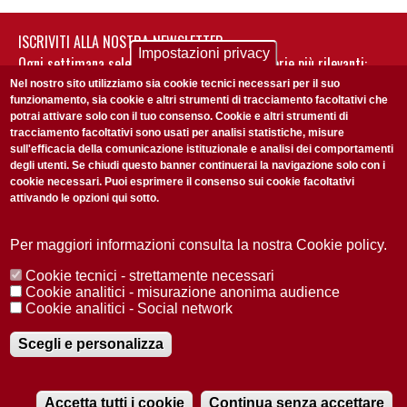
ISCRIVITI ALLA NOSTRA NEWSLETTER
Impostazioni privacy
Ogni settimana selezioniamo per te nostre storie più rilevanti:
non perderti gli aggiornamenti della nostra newsletter
Nel nostro sito utilizziamo sia cookie tecnici necessari per il suo
funzionamento, sia cookie e altri strumenti di tracciamento facoltativi che
potrai attivare solo con il tuo consenso. Cookie e altri strumenti di
tracciamento facoltativi sono usati per analisi statistiche, misure
sull'efficacia della comunicazione istituzionale e analisi dei comportamenti
degli utenti. Se chiudi questo banner continuerai la navigazione solo con i
cookie necessari. Puoi esprimere il consenso sui cookie facoltativi
attivando le opzioni qui sotto.
Privacy Policy
Accetto la
ISCRIVITI
Per maggiori informazioni consulta la nostra Cookie policy.
Cookie tecnici - strettamente necessari
Redazione
Copyright
Privacy
Area stampa
Cookie analitici - misurazione anonima audience
Cookie analitici - Social network
© 2025 Università di Padova
Tutti i diritti riservati P.I. 00742430283 C.F. 80006480281
Registrazione presso il Tribunale di Padova n. 2097/2012 del 18 giugno
Scegli e personalizza
2012
Accetta tutti i cookie
Continua senza accettare