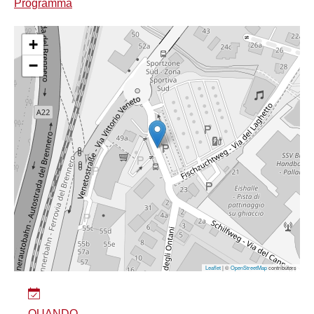
Programma
+
−
Leaflet
| ©
OpenStreetMap
contributors
QUANDO