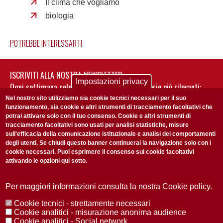
Il clima che vogliamo
biologia
POTREBBE INTERESSARTI
ISCRIVITI ALLA NOSTRA NEWSLETTER
Impostazioni privacy
Ogni settimana selezioniamo per te nostre storie più rilevanti:
non perderti gli aggiornamenti della nostra newsletter
Nel nostro sito utilizziamo sia cookie tecnici necessari per il suo
funzionamento, sia cookie e altri strumenti di tracciamento facoltativi che
potrai attivare solo con il tuo consenso. Cookie e altri strumenti di
tracciamento facoltativi sono usati per analisi statistiche, misure
sull'efficacia della comunicazione istituzionale e analisi dei comportamenti
degli utenti. Se chiudi questo banner continuerai la navigazione solo con i
cookie necessari. Puoi esprimere il consenso sui cookie facoltativi
attivando le opzioni qui sotto.
Privacy Policy
Accetto la
ISCRIVITI
Per maggiori informazioni consulta la nostra Cookie policy.
Cookie tecnici - strettamente necessari
Redazione
Copyright
Privacy
Area stampa
Cookie analitici - misurazione anonima audience
Cookie analitici - Social network
© 2025 Università di Padova