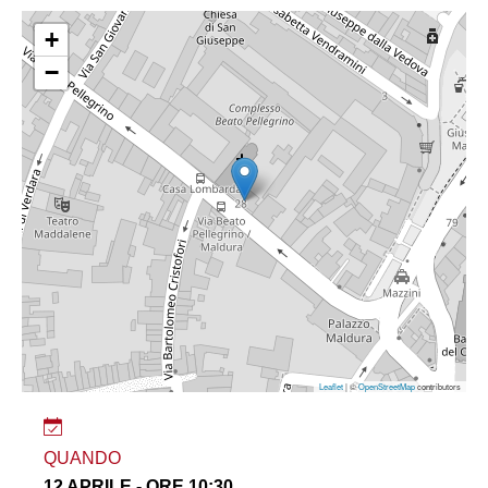
+
−
Leaflet
| ©
OpenStreetMap
contributors
QUANDO
12 APRILE - ORE 10:30