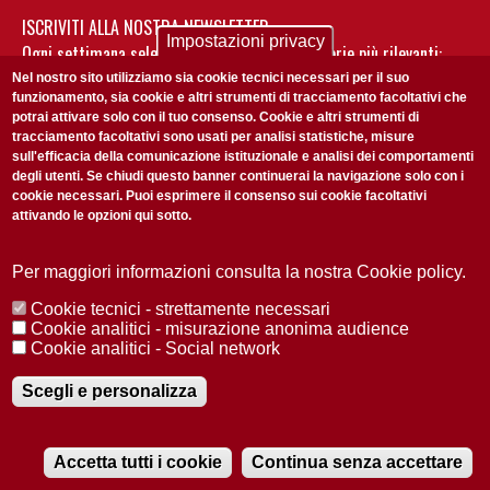
ISCRIVITI ALLA NOSTRA NEWSLETTER
Impostazioni privacy
Ogni settimana selezioniamo per te nostre storie più rilevanti:
non perderti gli aggiornamenti della nostra newsletter
Nel nostro sito utilizziamo sia cookie tecnici necessari per il suo
funzionamento, sia cookie e altri strumenti di tracciamento facoltativi che
potrai attivare solo con il tuo consenso. Cookie e altri strumenti di
tracciamento facoltativi sono usati per analisi statistiche, misure
sull'efficacia della comunicazione istituzionale e analisi dei comportamenti
degli utenti. Se chiudi questo banner continuerai la navigazione solo con i
cookie necessari. Puoi esprimere il consenso sui cookie facoltativi
attivando le opzioni qui sotto.
Privacy Policy
Accetto la
ISCRIVITI
Per maggiori informazioni consulta la nostra Cookie policy.
Cookie tecnici - strettamente necessari
Redazione
Copyright
Privacy
Area stampa
Cookie analitici - misurazione anonima audience
Cookie analitici - Social network
© 2025 Università di Padova
Tutti i diritti riservati P.I. 00742430283 C.F. 80006480281
Registrazione presso il Tribunale di Padova n. 2097/2012 del 18 giugno
Scegli e personalizza
2012
Accetta tutti i cookie
Continua senza accettare
RADIOBUE.IT