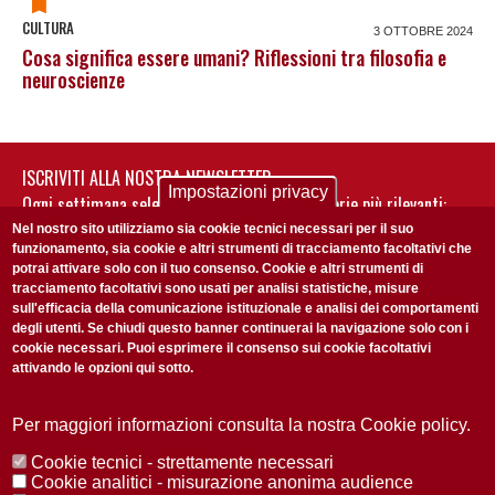
CULTURA
3 OTTOBRE 2024
Cosa significa essere umani? Riflessioni tra filosofia e
neuroscienze
ISCRIVITI ALLA NOSTRA NEWSLETTER
Impostazioni privacy
Ogni settimana selezioniamo per te nostre storie più rilevanti:
non perderti gli aggiornamenti della nostra newsletter
Nel nostro sito utilizziamo sia cookie tecnici necessari per il suo
funzionamento, sia cookie e altri strumenti di tracciamento facoltativi che
potrai attivare solo con il tuo consenso. Cookie e altri strumenti di
tracciamento facoltativi sono usati per analisi statistiche, misure
sull'efficacia della comunicazione istituzionale e analisi dei comportamenti
degli utenti. Se chiudi questo banner continuerai la navigazione solo con i
cookie necessari. Puoi esprimere il consenso sui cookie facoltativi
attivando le opzioni qui sotto.
Privacy Policy
Accetto la
ISCRIVITI
Per maggiori informazioni consulta la nostra Cookie policy.
Cookie tecnici - strettamente necessari
Redazione
Copyright
Privacy
Area stampa
Cookie analitici - misurazione anonima audience