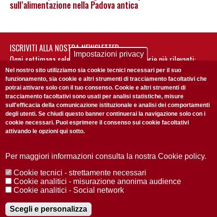
sull’alimentazione nella Padova antica
ISCRIVITI ALLA NOSTRA NEWSLETTER
Impostazioni privacy
Ogni settimana selezioniamo per te nostre storie più rilevanti:
non perderti gli aggiornamenti della nostra newsletter
Nel nostro sito utilizziamo sia cookie tecnici necessari per il suo
funzionamento, sia cookie e altri strumenti di tracciamento facoltativi che
potrai attivare solo con il tuo consenso. Cookie e altri strumenti di
tracciamento facoltativi sono usati per analisi statistiche, misure
sull'efficacia della comunicazione istituzionale e analisi dei comportamenti
degli utenti. Se chiudi questo banner continuerai la navigazione solo con i
cookie necessari. Puoi esprimere il consenso sui cookie facoltativi
attivando le opzioni qui sotto.
Privacy Policy
Accetto la
ISCRIVITI
Per maggiori informazioni consulta la nostra Cookie policy.
Cookie tecnici - strettamente necessari
Redazione
Copyright
Privacy
Area stampa
Cookie analitici - misurazione anonima audience
Cookie analitici - Social network
© 2025 Università di Padova
Tutti i diritti riservati P.I. 00742430283 C.F. 80006480281
Registrazione presso il Tribunale di Padova n. 2097/2012 del 18 giugno
Scegli e personalizza
2012