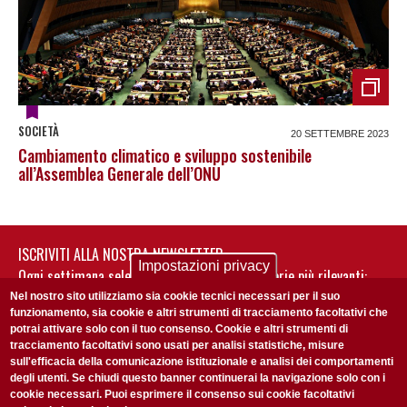
SOCIETÀ
20 SETTEMBRE 2023
Cambiamento climatico e sviluppo sostenibile
all’Assemblea Generale dell’ONU
ISCRIVITI ALLA NOSTRA NEWSLETTER
Impostazioni privacy
Ogni settimana selezioniamo per te nostre storie più rilevanti:
non perderti gli aggiornamenti della nostra newsletter
Nel nostro sito utilizziamo sia cookie tecnici necessari per il suo
funzionamento, sia cookie e altri strumenti di tracciamento facoltativi che
potrai attivare solo con il tuo consenso. Cookie e altri strumenti di
tracciamento facoltativi sono usati per analisi statistiche, misure
sull'efficacia della comunicazione istituzionale e analisi dei comportamenti
degli utenti. Se chiudi questo banner continuerai la navigazione solo con i
cookie necessari. Puoi esprimere il consenso sui cookie facoltativi