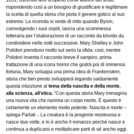
rispondendo così a un bisogno di giustificare e legittimare
la scelta di quella storia che porta il genere gotico al suo
estremo. La vicenda si veste di mito quando Byron,
coinvolgendo i suoi ospiti, lancia una scommessa
letteraria per l’elaborazione di un racconto da brivido da
condividere nelle notti successive. Mary Shelley e John
Polidori prendono molto sul serio la sfida: così, mentre
Polidori inventa il racconto breve
Il vampiro
, prima
trattazione di una icona horror che godrà poi di immensa
fortuna, Mary sviluppa una prima idea di
Frankenstein,
storia
che ben presto svilupperà legando saldamente
questa intuizione al
tema della nascita e della morte,
alla scienza, all’etica.
“Con questa storia Mary immagina
una nuova vita che rianima un corpo morto. E questo è
certamente un elemento molto potente. Nascita e morte –
spiega Parlati -. La creatura è la progenie mostruosa e
nasce due volte, e lo è anche il romanzo perché nasce e
continua a duplicarsi e moltiplicare parti di sé anche oggi.