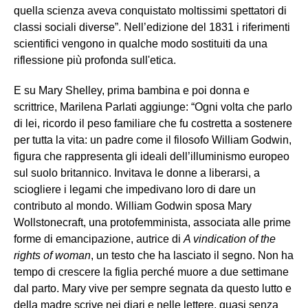
quella scienza aveva conquistato moltissimi spettatori di
classi sociali diverse”. Nell’edizione del 1831 i riferimenti
scientifici vengono in qualche modo sostituiti da una
riflessione più profonda sull'etica.
E su Mary Shelley, prima bambina e poi donna e
scrittrice, Marilena Parlati aggiunge: “Ogni volta che parlo
di lei, ricordo il peso familiare che fu costretta a sostenere
per tutta la vita: un padre come il filosofo William Godwin,
figura che rappresenta gli ideali dell’illuminismo europeo
sul suolo britannico. Invitava le donne a liberarsi, a
sciogliere i legami che impedivano loro di dare un
contributo al mondo. William Godwin sposa Mary
Wollstonecraft, una protofemminista, associata alle prime
forme di emancipazione, autrice di
A vindication of the
rights of woman
, un testo che ha lasciato il segno. Non ha
tempo di crescere la figlia perché muore a due settimane
dal parto. Mary vive per sempre segnata da questo lutto e
della madre scrive nei diari e nelle lettere, quasi senza