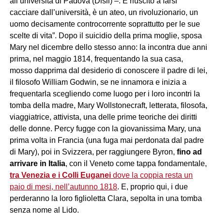
all’università di Padova (Disll) –. È riuscito a farsi
cacciare dall’università, è un ateo, un rivoluzionario, un
uomo decisamente controcorrente soprattutto per le sue
scelte di vita”. Dopo il suicidio della prima moglie, sposa
Mary nel dicembre dello stesso anno: la incontra due anni
prima, nel maggio 1814, frequentando la sua casa,
mosso dapprima dal desiderio di conoscere il padre di lei,
il filosofo William Godwin, se ne innamora e inizia a
frequentarla scegliendo come luogo per i loro incontri la
tomba della madre, Mary Wollstonecraft, letterata, filosofa,
viaggiatrice, attivista, una delle prime teoriche dei diritti
delle donne. Percy fugge con la giovanissima Mary, una
prima volta in Francia (una fuga mai perdonata dal padre
di Mary), poi in Svizzera, per raggiungere Byron,
fino ad
arrivare in Italia
, con il Veneto come tappa fondamentale,
tra Venezia e i Colli Euganei
dove la coppia resta un
paio di mesi, nell’autunno 1818
. E, proprio qui, i due
perderanno la loro figlioletta Clara, sepolta in una tomba
senza nome al Lido.