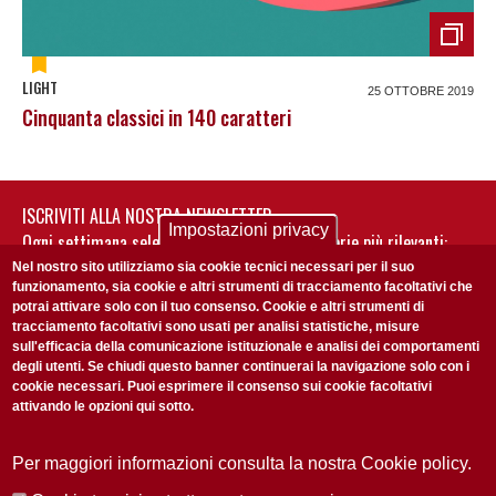
LIGHT
25 OTTOBRE 2019
Cinquanta classici in 140 caratteri
ISCRIVITI ALLA NOSTRA NEWSLETTER
Impostazioni privacy
Ogni settimana selezioniamo per te nostre storie più rilevanti:
non perderti gli aggiornamenti della nostra newsletter
Nel nostro sito utilizziamo sia cookie tecnici necessari per il suo
funzionamento, sia cookie e altri strumenti di tracciamento facoltativi che
potrai attivare solo con il tuo consenso. Cookie e altri strumenti di
tracciamento facoltativi sono usati per analisi statistiche, misure
sull'efficacia della comunicazione istituzionale e analisi dei comportamenti
degli utenti. Se chiudi questo banner continuerai la navigazione solo con i
cookie necessari. Puoi esprimere il consenso sui cookie facoltativi
attivando le opzioni qui sotto.
Privacy Policy
Accetto la
ISCRIVITI
Per maggiori informazioni consulta la nostra Cookie policy.