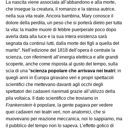
La nascita viene associata all’abbandono e alla morte,
che insegue la creatura, il romanzo e la stessa autrice,
nella sua vita reale. Ancora bambina, Mary conosce il
dolore della perdita, un peso che si porterà dietro per tutta
la vita: la madre muore di febbre puerperale poco dopo
averla data alla luce e la sua intera esistenza sarà
segnata da continui lutti, dalla morte dei figli a quella del
marito”. Nell’edizione del 1818 dell’opera è centrale la
scienza, con riferimenti all’energia elettrica e alle grandi
scoperte, anche come risposta al gusto del tempo, sulla
scia di una “
scienza popolare che arrivava nei teatri:
in
quegli anni in Europa giravano veri e propri spettacoli
scientifici che mettevano davanti agli occhi degli
spettatori dei cadaveri rianimati grazie all’utilizzo della
pila voltaica. Il dato scientifico che troviamo in
Frankenstein
è popolare, la gente pagava per vedere
quei cadaveri nei teatri veri, non anatomici, che si
muovevano per reazione meccanica, noi lo sappiamo, ma
il pubblico del tempo non lo sapeva. L’effetto gotico di