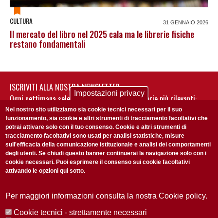
CULTURA
31 GENNAIO 2026
Il mercato del libro nel 2025 cala ma le librerie fisiche
restano fondamentali
ISCRIVITI ALLA NOSTRA NEWSLETTER
Impostazioni privacy
Ogni settimana selezioniamo per te nostre storie più rilevanti:
non perderti gli aggiornamenti della nostra newsletter
Nel nostro sito utilizziamo sia cookie tecnici necessari per il suo
funzionamento, sia cookie e altri strumenti di tracciamento facoltativi che
potrai attivare solo con il tuo consenso. Cookie e altri strumenti di
tracciamento facoltativi sono usati per analisi statistiche, misure
sull'efficacia della comunicazione istituzionale e analisi dei comportamenti
degli utenti. Se chiudi questo banner continuerai la navigazione solo con i
cookie necessari. Puoi esprimere il consenso sui cookie facoltativi
attivando le opzioni qui sotto.
Privacy Policy
Accetto la
ISCRIVITI
Per maggiori informazioni consulta la nostra Cookie policy.
Cookie tecnici - strettamente necessari