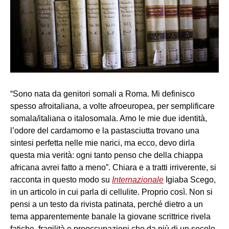
“Sono nata da genitori somali a Roma. Mi definisco
spesso afroitaliana, a volte afroeuropea, per semplificare
somala/italiana o italosomala. Amo le mie due identità,
l’odore del cardamomo e la pastasciutta trovano una
sintesi perfetta nelle mie narici, ma ecco, devo dirla
questa mia verità: ogni tanto penso che della chiappa
africana avrei fatto a meno”. Chiara e a tratti irriverente, si
racconta in questo modo su
Internazionale
Igiaba Scego,
in un articolo in cui parla di cellulite. Proprio così. Non si
pensi a un testo da rivista patinata, perché dietro a un
tema apparentemente banale la giovane scrittrice rivela
fatiche, fragilità e preoccupazioni che da più di un secolo