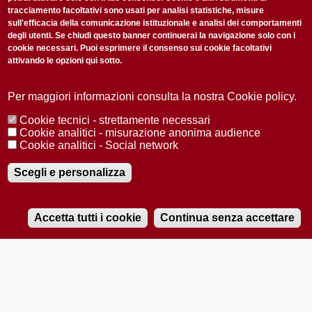
tracciamento facoltativi sono usati per analisi statistiche, misure
sull'efficacia della comunicazione istituzionale e analisi dei comportamenti
degli utenti. Se chiudi questo banner continuerai la navigazione solo con i
cookie necessari. Puoi esprimere il consenso sui cookie facoltativi
attivando le opzioni qui sotto.
Privacy Policy
Accetto la
ISCRIVITI
Per maggiori informazioni consulta la nostra Cookie policy.
Cookie tecnici - strettamente necessari
Redazione
Copyright
Privacy
Area stampa
Cookie analitici - misurazione anonima audience
Cookie analitici - Social network
© 2025 Università di Padova
Tutti i diritti riservati P.I. 00742430283 C.F. 80006480281
Registrazione presso il Tribunale di Padova n. 2097/2012 del 18 giugno
Scegli e personalizza
2012
Accetta tutti i cookie
Continua senza accettare
RADIOBUE.IT
Audio
Player