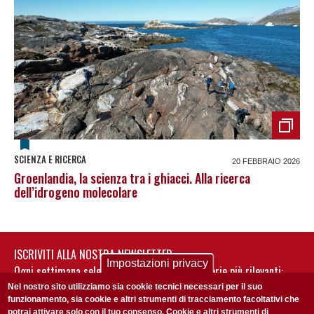
SCIENZA E RICERCA
20 FEBBRAIO 2026
Groenlandia, la scienza tra i ghiacci. Alla ricerca
dell’idrogeno molecolare
ISCRIVITI ALLA NOSTRA NEWSLETTER
Impostazioni privacy
Ogni settimana selezioniamo per te nostre storie più rilevanti:
non perderti gli aggiornamenti della nostra newsletter
Nel nostro sito utilizziamo sia cookie tecnici necessari per il suo
funzionamento, sia cookie e altri strumenti di tracciamento facoltativi che
potrai attivare solo con il tuo consenso. Cookie e altri strumenti di