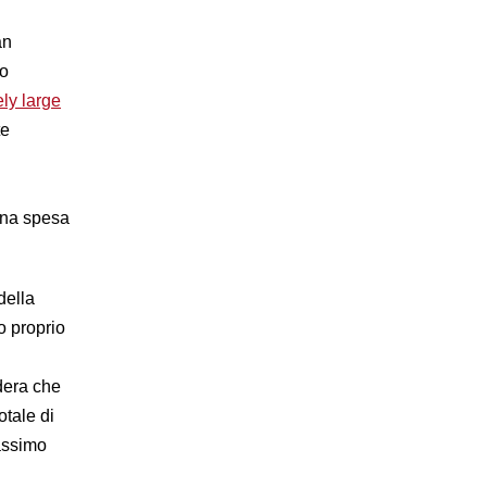
an
to
ly large
te
 una spesa
della
o proprio
idera che
otale di
Massimo