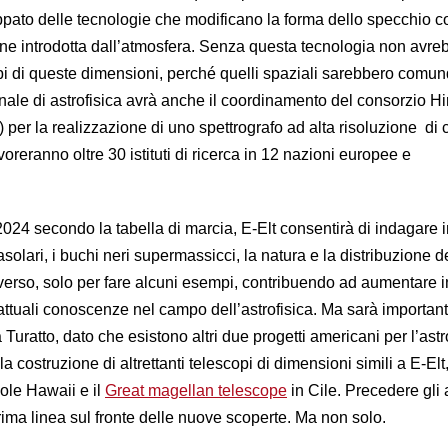
ato delle tecnologie che modificano la forma dello specchio c
ne introdotta dall’atmosfera. Senza questa tecnologia non avre
pi di queste dimensioni, perché quelli spaziali sarebbero comu
zionale di astrofisica avrà anche il coordinamento del consorzio H
 per la realizzazione di uno spettrografo ad alta risoluzione di 
voreranno oltre 30 istituti di ricerca in 12 nazioni europee e
 2024 secondo la tabella di marcia, E-Elt consentirà di indagare
rasolari, i buchi neri supermassicci, la natura e la distribuzione d
verso, solo per fare alcuni esempi, contribuendo ad aumentare i
attuali conoscenze nel campo dell’astrofisica. Ma sarà importan
ea Turatto, dato che esistono altri due progetti americani per l’as
 costruzione di altrettanti telescopi di dimensioni simili a E-Elt, 
ole Hawaii e il
Great magellan telescope
in Cile. Precedere gli a
prima linea sul fronte delle nuove scoperte. Ma non solo.