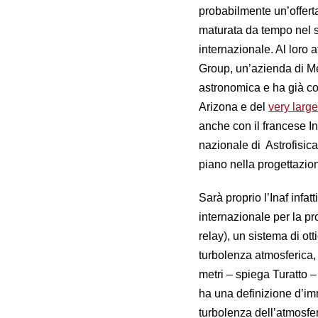
probabilmente un’offer
maturata da tempo nel s
internazionale. Al loro a
Group, un’azienda di Me
astronomica e ha già co
Arizona e del
very larg
anche con il francese Ins
nazionale di Astrofisica 
piano nella progettazio
Sarà proprio l’Inaf infat
internazionale per la pr
relay), un sistema di ot
turbolenza atmosferica, 
metri – spiega Turatto 
ha una definizione d’i
turbolenza dell’atmosfera