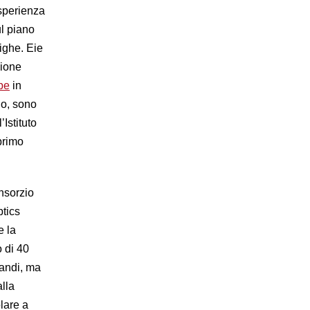
sperienza
ul piano
dighe. Eie
zione
pe
in
io, sono
Istituto
 primo
onsorzio
ptics
e la
o di 40
randi, ma
lla
olare a