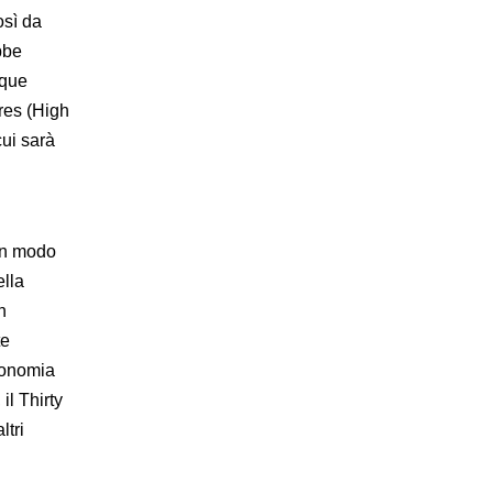
osì da
bbe
nque
ires (High
cui sarà
 in modo
ella
n
te
tronomia
il Thirty
ltri