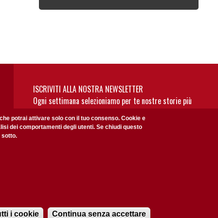
ISCRIVITI ALLA NOSTRA NEWSLETTER
Ogni settimana selezioniamo per te nostre storie più
rilevanti: non perderti gli aggiornamenti della nostra
 che potrai attivare solo con il tuo consenso. Cookie e
newsletter
alisi dei comportamenti degli utenti. Se chiudi questo
 sotto.
Privacy Policy
Accetto la
ISCRIVITI
tti i cookie
Continua senza accettare