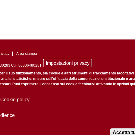
rivacy
Area stampa
Impostazioni privacy
0742430283 C.F. 80006480281
nale di Padova n. 2097/2012 del 18 giugno 2012
per il suo funzionamento, sia cookie e altri strumenti di tracciamento facoltativi
r analisi statistiche, misure sull'efficacia della comunicazione istituzionale e an
ssari. Puoi esprimere il consenso sui cookie facoltativi attivando le opzioni qui
 Cookie policy.
udience
Accetta tu