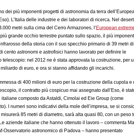
 uno dei più imponenti progetti di astronomia da terra dell’Europe
). L’Italia delle industrie e dei laboratori di ricerca. Nel deser
3.000 metri sulla cima del Cerro Armazones, l’
European extreme
l più grande occhio terrestre puntato sullo spazio, il più imponen
infrarosso della storia con il suo specchio primario di 39 metri di
i cento astronomi e astrofisici hanno lavorato per definire le
vo telescopio: nel 2012 ne è stata approvata la costruzione, per
miliardo di euro, e ora si stanno affidando gli incarichi.
messa di 400 milioni di euro per la costruzione della cupola e 
elescopio, il contratto più cospicuo mai assegnato dall’Eso, è stat
 italiane composto da Astaldi, Cimolai ed Eie Group (come
to). I numeri sono indicativi della mole dell’impresa, se si cons
misurerà 85 metri di diametro, sarà alta quasi 80, con un peso t
 “Le aziende italiane che hanno ottenuto il lavoro – commenta 
’Inaf-Osservatorio astronomico di Padova – hanno presentato