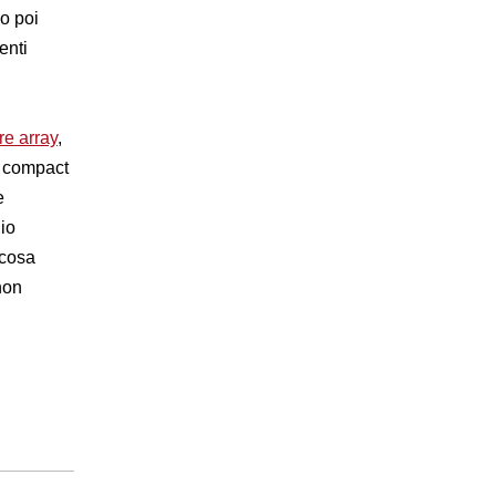
o poi
enti
re array
,
i compact
e
io
 cosa
non