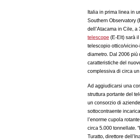
Italia in prima linea in
Southern Observatory (Eso
dell’Atacama in Cile, a 
telescope
(E-Elt) sarà i
telescopio ottico/vicino-
diametro. Dal 2006 più d
caratteristiche del nuo
complessiva di circa un 
Ad aggiudicarsi una com
struttura portante del t
un consorzio di aziende
sottocontraente incarica
l’enorme cupola rotante 
circa 5.000 tonnellate.
Turatto, direttore dell