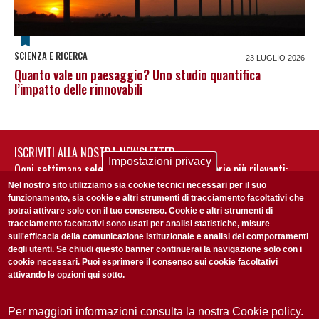
SCIENZA E RICERCA
23 LUGLIO 2026
Quanto vale un paesaggio? Uno studio quantifica
l’impatto delle rinnovabili
ISCRIVITI ALLA NOSTRA NEWSLETTER
Impostazioni privacy
Ogni settimana selezioniamo per te nostre storie più rilevanti:
non perderti gli aggiornamenti della nostra newsletter
Nel nostro sito utilizziamo sia cookie tecnici necessari per il suo
funzionamento, sia cookie e altri strumenti di tracciamento facoltativi che
potrai attivare solo con il tuo consenso. Cookie e altri strumenti di
tracciamento facoltativi sono usati per analisi statistiche, misure
sull'efficacia della comunicazione istituzionale e analisi dei comportamenti
degli utenti. Se chiudi questo banner continuerai la navigazione solo con i
cookie necessari. Puoi esprimere il consenso sui cookie facoltativi
attivando le opzioni qui sotto.
Privacy Policy
Accetto la
ISCRIVITI
Per maggiori informazioni consulta la nostra Cookie policy.