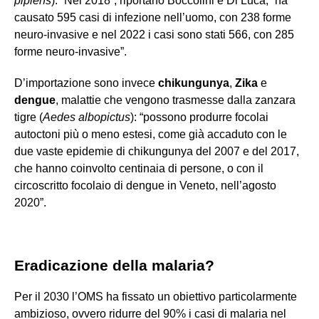
pipiens
). “Nel 2018”, riportano Boccolini e Di Luca, “ha
causato 595 casi di infezione nell’uomo, con 238 forme
neuro-invasive e nel 2022 i casi sono stati 566, con 285
forme neuro-invasive”.
D’importazione sono invece
chikungunya
,
Zika
e
dengue
, malattie che vengono trasmesse dalla zanzara
tigre (
Aedes albopictus
): “possono produrre focolai
autoctoni più o meno estesi, come già accaduto con le
due vaste epidemie di chikungunya del 2007 e del 2017,
che hanno coinvolto centinaia di persone, o con il
circoscritto focolaio di dengue in Veneto, nell’agosto
2020”.
Eradicazione della malaria?
Per il 2030 l’OMS ha fissato un obiettivo particolarmente
ambizioso, ovvero ridurre del 90% i casi di malaria nel