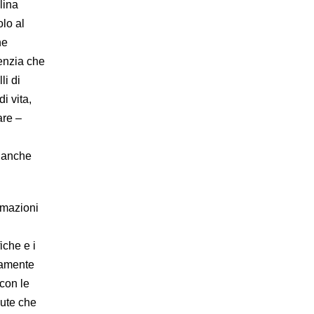
lina
olo al
ne
enzia che
li di
di vita,
are –
e anche
ormazioni
iche e i
unamente
 con le
ute che