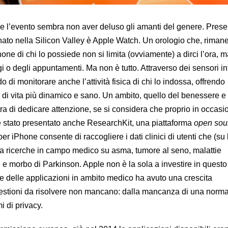
 e l’evento sembra non aver deluso gli amanti del genere. Prese
o nato nella Silicon Valley è Apple Watch. Un orologio che, rima
one di chi lo possiede non si limita (ovviamente) a dirci l’ora, m
i o degli appuntamenti. Ma non è tutto. Attraverso dei sensori infa
 di monitorare anche l’attività fisica di chi lo indossa, offrendo
e di vita più dinamico e sano. Un ambito, quello del benessere e
ra di dedicare attenzione, se si considera che proprio in occasi
è stato presentato anche ResearchKit, una piattaforma
open sou
per iPhone consente di raccogliere i dati clinici di utenti che (su
 a ricerche in campo medico su asma, tumore al seno, malattie
e e morbo di Parkinson. Apple non è la sola a investire in quest
tore delle applicazioni in ambito medico ha avuto una crescita
estioni da risolvere non mancano: dalla mancanza di una norma
mi di privacy.