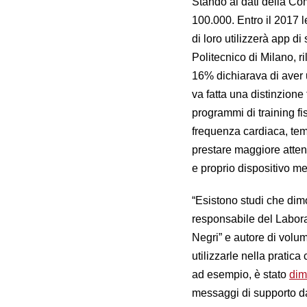
Stando ai dati della Co
100.000. Entro il 2017 
di loro utilizzerà app di
Politecnico di Milano, ri
16% dichiarava di aver u
va fatta una distinzion
programmi di training f
frequenza cardiaca, tem
prestare maggiore attenz
e proprio dispositivo m
“Esistono studi che dimo
responsabile del Laborat
Negri” e autore di vol
utilizzarle nella pratic
ad esempio, è stato
dim
messaggi di supporto da 