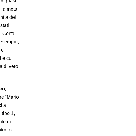
no quasi
 la metà
anità del
tati il
. Certo
 esempio,
re
le cui
a di vero
ro,
he “Mario
i a
 tipo 1,
ale di
trollo