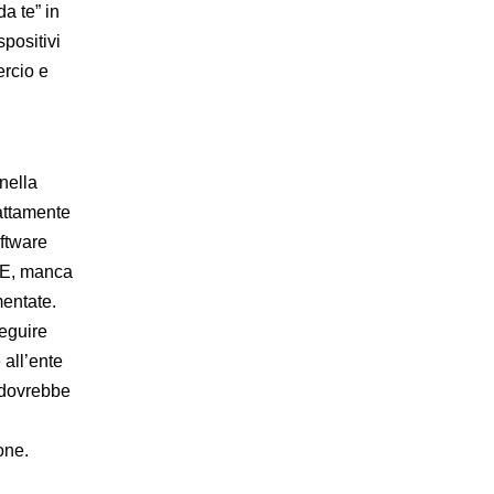
da te” in
positivi
ercio e
nella
sattamente
oftware
 CE, manca
entate.
seguire
 all’ente
i dovrebbe
ione.