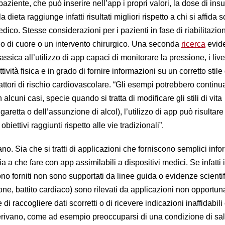
 paziente, che può inserire nell’app i propri valori, la dose di insu
la dieta raggiunge infatti risultati migliori rispetto a chi si affida s
edico. Stesse considerazioni per i pazienti in fase di riabilitazio
o di cuore o un intervento chirurgico. Una seconda
ricerca
evid
assica all’utilizzo di app capaci di monitorare la pressione, i livel
ività fisica e in grado di fornire informazioni su un corretto stile 
 fattori di rischio cardiovascolare. “Gli esempi potrebbero continu
 alcuni casi, specie quando si tratta di modificare gli stili di vita
garetta o dell’assunzione di alcol), l’utilizzo di app può risultar
 obiettivi raggiunti rispetto alle vie tradizionali”.
no. Sia che si tratti di applicazioni che forniscono semplici inf
ia a che fare con app assimilabili a dispositivi medici. Se infatti i
o forniti non sono supportati da linee guida o evidenze scientif
ione, battito cardiaco) sono rilevati da applicazioni non opport
 di raccogliere dati scorretti o di ricevere indicazioni inaffidabili
ivano, come ad esempio preoccuparsi di una condizione di sal