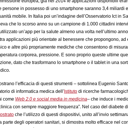
mmissione europea, già nel 2014 le applicazioni disponibili era
le persone in possesso di uno smartphone saranno 3,4 miliardi e
 sanità mobile. In Italia poi un’indagine dell’Osservatorio Ict in S
leva che lo scorso anno su un campione di 1.000 cittadini intervis
tilizzato un’app per la salute almeno una volta nell’ultimo anno
e tra applicazioni più orientate al benessere che propongono, ad
isico e altre più propriamente mediche che consentono di misura
peratura corporea, pressione. E sono proprio queste ultime quel
ione, dato che trasformano lo smartphone o il tablet in una sort
edico.
strano l’efficacia di questi strumenti – sottolinea Eugenio Santo
orio di informatica medica dell’
Istituto
di ricerche farmacologic
umi come
Web 2.0 e social media in medicina
– che induce i medic
a clinica con sempre maggiore frequenza”. Nel caso del diabete di
ostrato
che l’utilizzo di questi dispositivi, unito all’invio settiman
parte degli operatori sanitari, si dimostra molto efficace nel con