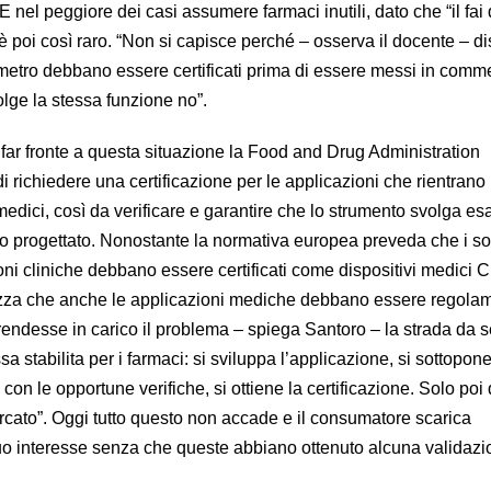
 nel peggiore dei casi assumere farmaci inutili, dato che “il fai 
 poi così raro. “Non si capisce perché – osserva il docente – dis
etro debbano essere certificati prima di essere messi in comm
lge la stessa funzione no”.
far fronte a questa situazione la Food and Drug Administration
i richiedere una certificazione per le applicazioni che rientrano 
 medici, così da verificare e garantire che lo strumento svolga e
tato progettato. Nonostante la normativa europea preveda che i s
oni cliniche debbano essere certificati come dispositivi medici
lezza che anche le applicazioni mediche debbano essere regolam
prendesse in carico il problema – spiega Santoro – la strada da 
a stabilita per i farmaci: si sviluppa l’applicazione, si sottopone
con le opportune verifiche, si ottiene la certificazione. Solo po
ato”. Oggi tutto questo non accade e il consumatore scarica
uo interesse senza che queste abbiano ottenuto alcuna validaz