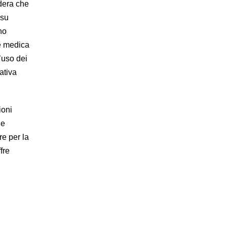
idera che
 su
no
e medica
’uso dei
mativa
e.
ioni
ne
re per la
ffre