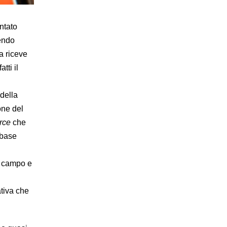
ntato
nendo
a riceve
tti il
 della
one del
rce
che
 base
o campo e
tiva che