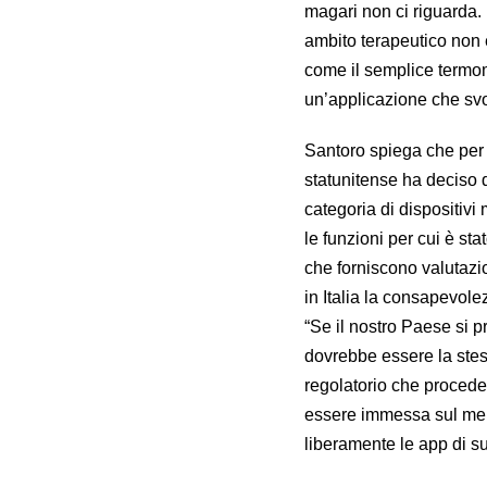
magari non ci riguarda. E
ambito terapeutico non è
come il semplice termom
un’applicazione che svo
Santoro spiega che per 
statunitense ha deciso d
categoria di dispositivi
le funzioni per cui è s
che forniscono valutazi
in Italia la consapevo
“Se il nostro Paese si 
dovrebbe essere la stess
regolatorio che procede 
essere immessa sul merc
liberamente le app di s