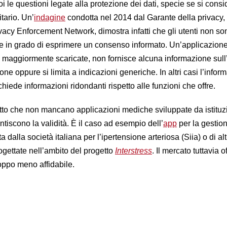
 le questioni legate alla protezione dei dati, specie se si cons
itario. Un’
indagine
condotta nel 2014 dal Garante della privacy,
ivacy Enforcement Network, dimostra infatti che gli utenti non so
 e in grado di esprimere un consenso informato. Un’applicazion
le maggiormente scaricate, non fornisce alcuna informazione sull
ione oppure si limita a indicazioni generiche. In altri casi l’infor
o chiede informazioni ridondanti rispetto alle funzioni che offr
to che non mancano applicazioni mediche sviluppate da istituz
ntiscono la validità. È il caso ad esempio dell’
app
per la gestio
 dalla società italiana per l’ipertensione arteriosa (Siia) o di alt
ogettate nell’ambito del progetto
Interstress
. Il mercato tuttavia o
roppo meno affidabile.