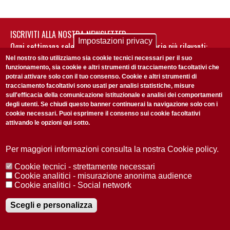
ISCRIVITI ALLA NOSTRA NEWSLETTER
Impostazioni privacy
Ogni settimana selezioniamo per te nostre storie più rilevanti:
non perderti gli aggiornamenti della nostra newsletter
Nel nostro sito utilizziamo sia cookie tecnici necessari per il suo
funzionamento, sia cookie e altri strumenti di tracciamento facoltativi che
potrai attivare solo con il tuo consenso. Cookie e altri strumenti di
tracciamento facoltativi sono usati per analisi statistiche, misure
sull'efficacia della comunicazione istituzionale e analisi dei comportamenti
degli utenti. Se chiudi questo banner continuerai la navigazione solo con i
cookie necessari. Puoi esprimere il consenso sui cookie facoltativi
attivando le opzioni qui sotto.
Privacy Policy
Accetto la
ISCRIVITI
Per maggiori informazioni consulta la nostra Cookie policy.
Cookie tecnici - strettamente necessari
Redazione
Copyright
Privacy
Area stampa
Cookie analitici - misurazione anonima audience
Cookie analitici - Social network
© 2025 Università di Padova
Tutti i diritti riservati P.I. 00742430283 C.F. 80006480281
Registrazione presso il Tribunale di Padova n. 2097/2012 del 18 giugno
Scegli e personalizza
2012