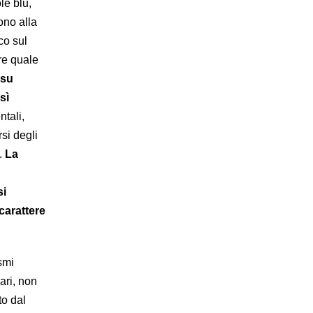
le blu,
ono alla
co sul
re quale
 su
sì
tali,
si degli
e.
La
si
carattere
smi
ari, non
to dal