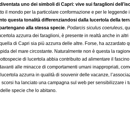
diventata uno dei simboli di Capri: vive sui faraglioni dell’iso
tutto il mondo per la particolare conformazione e per le leggende i
to questa tonalità differenziandosi dalla lucertola della terr
artengano alla stessa specie
.
Podarcis siculus coeruleus
, qu
certola azzurra dei faraglioni, è presente in realtà anche in altri
 quella di Capri sia più azzurra delle altre. Forse, ha azzardato 
pida del mare circostante. Naturalmente non è questa la ragio
ttospecie di lucertola abbia contribuito ad alimentare il fascino
e davanti alle minacce di comportamenti umani inappropriati, com
ucertola azzurra in qualità di souvenir delle vacanze, l’associa
scorsi ha lanciato una campagna sul web per sensibilizzare i tur
 delle specie che lo abitano.