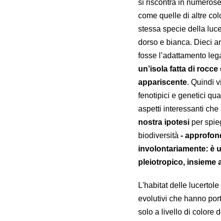
si riscontra in numerose
come quelle di altre col
stessa specie della luc
dorso e bianca. Dieci an
fosse l’adattamento leg
un’isola fatta di rocc
appariscente
. Quindi 
fenotipici e genetici qu
aspetti interessanti che 
nostra ipotesi
per spie
biodiversità
- approfond
involontariamente: è u
pleiotropico, insieme a
L'habitat delle lucerto
evolutivi che hanno port
solo a livello di colore