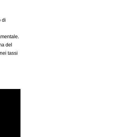
 di
amentale.
ma del
nei tassi