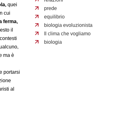
la,
quei
prede
n cui
equilibrio
a ferma,
biologia evoluzionista
esto il
Il clima che vogliamo
 contesti
biologia
qualcuno,
ne ma è
e portarsi
zione
isti al