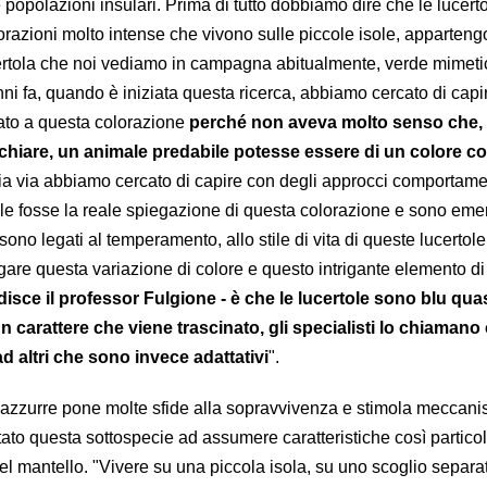
 popolazioni insulari. Prima di tutto dobbiamo dire che le lucerto
orazioni molto intense che vivono sulle piccole isole, apparteng
ertola che noi vediamo in campagna abitualmente, verde mimeti
ni fa, quando è iniziata questa ricerca, abbiamo cercato di capi
ato a questa colorazione
perché non aveva molto senso che,
e chiare, un animale predabile potesse essere di un colore co
via via abbiamo cercato di capire con degli approcci comportamen
ale fosse la reale spiegazione di questa colorazione e sono emer
sono legati al temperamento, allo stile di vita di queste lucertol
gare questa variazione di colore e questo intrigante elemento di
isce il professor Fulgione - è che le lucertole sono blu qua
n carattere che viene trascinato, gli specialisti lo chiamano 
d altri che sono invece adattativi
".
le azzurre pone molte sfide alla sopravvivenza e stimola meccani
ato questa sottospecie ad assumere caratteristiche così particol
 del mantello. "Vivere su una piccola isola, su uno scoglio separa