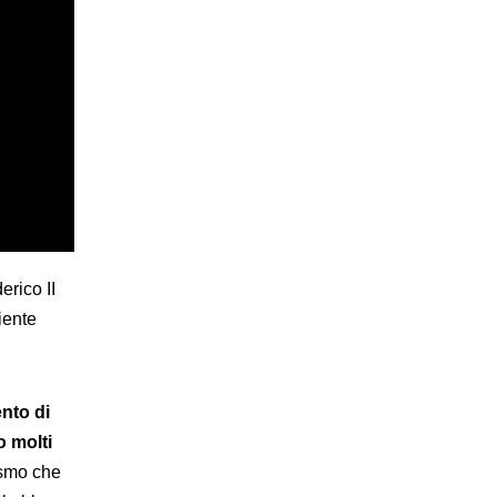
erico II
iente
nto di
o molti
ismo che