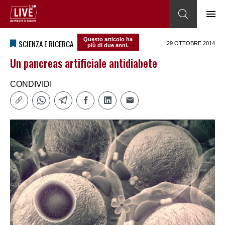
Questo articolo ha
SCIENZA E RICERCA
29 OTTOBRE 2014
più di due anni.
Un pancreas artificiale antidiabete
CONDIVIDI