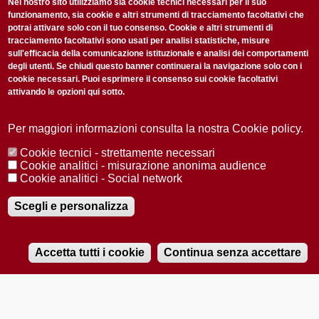
non perderti gli aggiornamenti della nostra newsletter
Nel nostro sito utilizziamo sia cookie tecnici necessari per il suo
funzionamento, sia cookie e altri strumenti di tracciamento facoltativi che
potrai attivare solo con il tuo consenso. Cookie e altri strumenti di
tracciamento facoltativi sono usati per analisi statistiche, misure
sull'efficacia della comunicazione istituzionale e analisi dei comportamenti
degli utenti. Se chiudi questo banner continuerai la navigazione solo con i
cookie necessari. Puoi esprimere il consenso sui cookie facoltativi
attivando le opzioni qui sotto.
Privacy Policy
Accetto la
ISCRIVITI
Per maggiori informazioni consulta la nostra Cookie policy.
Cookie tecnici - strettamente necessari
Redazione
Copyright
Privacy
Area stampa
Cookie analitici - misurazione anonima audience
Cookie analitici - Social network
© 2025 Università di Padova
Tutti i diritti riservati P.I. 00742430283 C.F. 80006480281
Registrazione presso il Tribunale di Padova n. 2097/2012 del 18 giugno
Scegli e personalizza
2012
Accetta tutti i cookie
Continua senza accettare
RADIOBUE.IT
Audio
Player