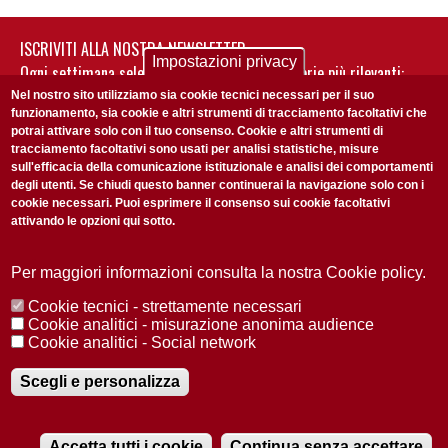
ISCRIVITI ALLA NOSTRA NEWSLETTER
Impostazioni privacy
Ogni settimana selezioniamo per te nostre storie più rilevanti:
non perderti gli aggiornamenti della nostra newsletter
Nel nostro sito utilizziamo sia cookie tecnici necessari per il suo
funzionamento, sia cookie e altri strumenti di tracciamento facoltativi che
potrai attivare solo con il tuo consenso. Cookie e altri strumenti di
tracciamento facoltativi sono usati per analisi statistiche, misure
sull'efficacia della comunicazione istituzionale e analisi dei comportamenti
degli utenti. Se chiudi questo banner continuerai la navigazione solo con i
cookie necessari. Puoi esprimere il consenso sui cookie facoltativi
attivando le opzioni qui sotto.
Privacy Policy
Accetto la
ISCRIVITI
Per maggiori informazioni consulta la nostra Cookie policy.
Cookie tecnici - strettamente necessari
Redazione
Copyright
Privacy
Area stampa
Cookie analitici - misurazione anonima audience
Cookie analitici - Social network
© 2025 Università di Padova
Tutti i diritti riservati P.I. 00742430283 C.F. 80006480281
Registrazione presso il Tribunale di Padova n. 2097/2012 del 18 giugno
Scegli e personalizza
2012
Accetta tutti i cookie
Continua senza accettare