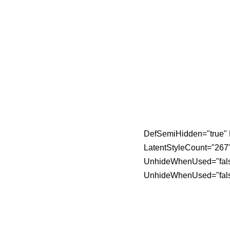
DefSemiHidden="true" D
LatentStyleCount="267
UnhideWhenUsed="fals
UnhideWhenUsed="fals