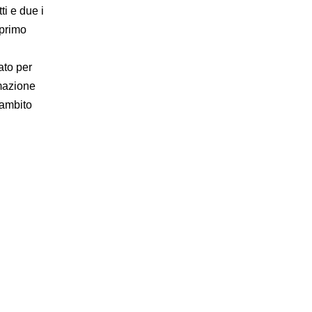
ti e due i
 primo
zato per
umazione
'ambito