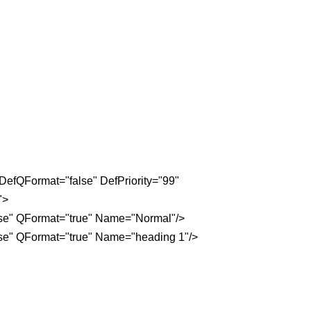
efQFormat="false" DefPriority="99"
">
e" QFormat="true" Name="Normal"/>
e" QFormat="true" Name="heading 1"/>