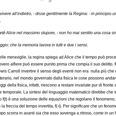
vere all'indietro, - disse gentilmente la Regina: - in principio u
.
ripeté Alice nel massimo stupore, - non ho mai sentito una cosa si
ggio: che la memoria lavora in tutti e due i sensi.
elle meraviglie, la regina spiega ad Alice che il tempo può proc
overo alfiere può essere punito prima che compia il suo delitto.
wis Carroll invertire il senso degli eventi non era nulla più che
etterario, nel mondo governato dalla fisica le cose possono anda
i della fisica, infatti, riescono a restare invariate pur di fronte
e temporale. La sintesi del linguaggio matematico direbbe che 
 f(t) è una soluzione delle equazioni che regolano il fenomeno, 
a freccia del tempo invertita, f(-t). Per significare che un fenom
mpo scorra in avanti sia che esso avvenga a ritroso, come in un f