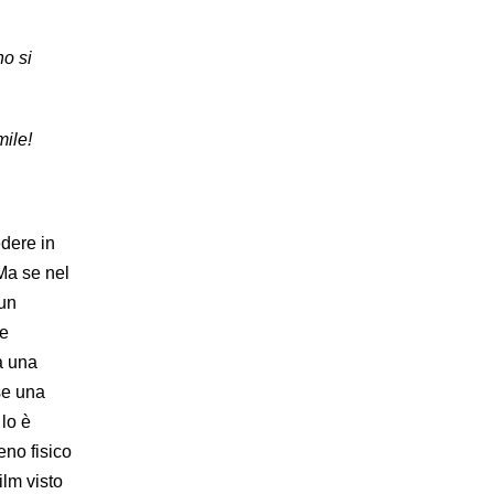
no si
mile!
edere in
 Ma se nel
 un
re
 a una
se una
lo è
eno fisico
ilm visto