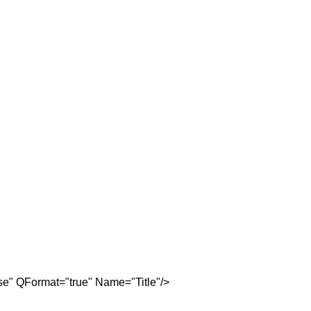
" QFormat="true" Name="Title"/>