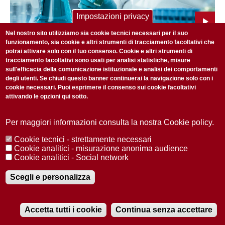
Impostazioni privacy
Nel nostro sito utilizziamo sia cookie tecnici necessari per il suo
funzionamento, sia cookie e altri strumenti di tracciamento facoltativi che
SCIENZA E RICERCA
1 DICEMBRE 2019
potrai attivare solo con il tuo consenso. Cookie e altri strumenti di
Scoperto un nuovo ceppo di HIV. Presente e futuro della
tracciamento facoltativi sono usati per analisi statistiche, misure
lotta all'AIDS
sull'efficacia della comunicazione istituzionale e analisi dei comportamenti
degli utenti. Se chiudi questo banner continuerai la navigazione solo con i
cookie necessari. Puoi esprimere il consenso sui cookie facoltativi
attivando le opzioni qui sotto.
Per maggiori informazioni consulta la nostra Cookie policy.
Cookie tecnici - strettamente necessari
Cookie analitici - misurazione anonima audience
Cookie analitici - Social network
Scegli e personalizza
Accetta tutti i cookie
Continua senza accettare
SCIENZA E RICERCA
10 SETTEMBRE 2019
RADIOBUE.IT