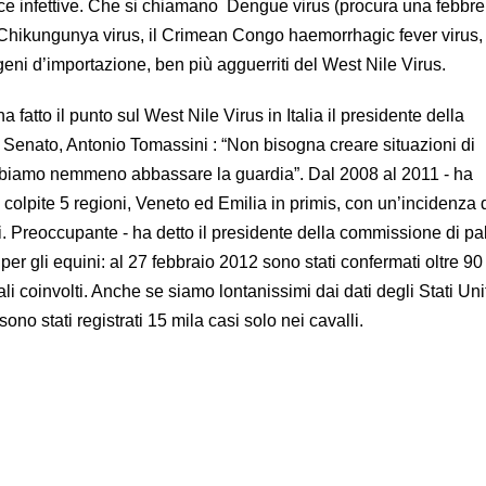
ce infettive. Che si chiamano Dengue virus (procura una febbre 
l Chikungunya virus, il Crimean Congo haemorrhagic fever virus,
ogeni d’importazione, ben più agguerriti del West Nile Virus.
ha fatto il punto sul West Nile Virus in Italia il presidente della
Senato, Antonio Tomassini : “Non bisogna creare situazioni di
biamo nemmeno abbassare la guardia”. Dal 2008 al 2011 - ha
e colpite 5 regioni, Veneto ed Emilia in primis, con un’incidenza 
i. Preoccupante - ha detto il presidente della commissione di p
er gli equini: al 27 febbraio 2012 sono stati confermati oltre 90 
i coinvolti. Anche se siamo lontanissimi dai dati degli Stati Uni
sono stati registrati 15 mila casi solo nei cavalli.