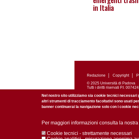
emergenti trasm
in Italia
Redazione
Copyright
P
© 2025 Università di Padova
Tutti i diritti riservati P.I. 0
Registrazione presso il Tribu
Nel nostro sito utilizziamo sia cookie tecnici necessari 
altri strumenti di tracciamento facoltativi sono usati pe
banner continuerai la navigazione solo con i cookie nece
Per maggiori informazioni consulta la nostra
Cookie tecnici - strettamente necessari
Cookie analitici - misurazione anonima a