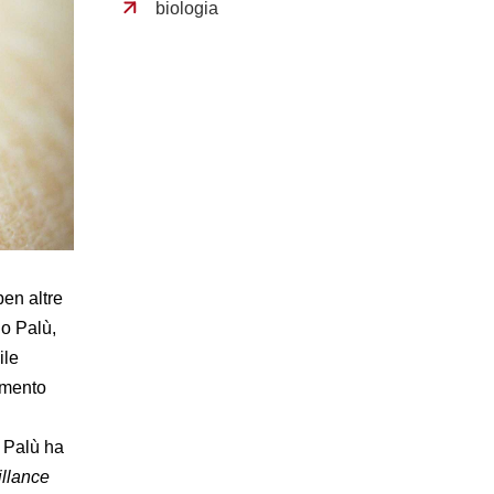
biologia
ben altre
io Palù,
ile
rimento
. Palù ha
llance