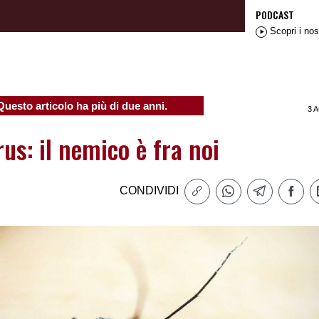
PODCAST
Scopri i nos
Questo articolo ha più di due anni.
3 
rus: il nemico è fra noi
CONDIVIDI