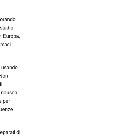
aborando
 studio
in Europa,
armaci
ù, usando
 Non
il
, nausea,
e per
guenze
eparati di