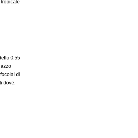
tropicale
dello 0,55
alazzo
focolai di
ti dove,