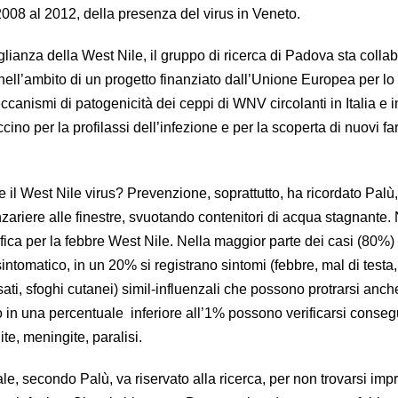
 2008 al 2012, della presenza del virus in Veneto.
rveglianza della West Nile, il gruppo di ricerca di Padova sta coll
, nell’ambito di un progetto finanziato dall’Unione Europea per lo
ccanismi di patogenicità dei ceppi di WNV circolanti in Italia e 
cino per la profilassi dell’infezione e per la scoperta di nuovi f
e il West Nile virus? Prevenzione, soprattutto, ha ricordato Pal
zariere alle finestre, svuotando contenitori di acqua stagnante.
fica per la febbre West Nile. Nella maggior parte dei casi (80%) 
asintomatico, in un 20% si registrano sintomi (febbre, mal di testa
sati, sfoghi cutanei) simil-influenzali che possono protrarsi anch
 in una percentuale inferiore all’1% possono verificarsi conse
te, meningite, paralisi.
, secondo Palù, va riservato alla ricerca, per non trovarsi impr