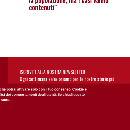
la popolazione, ma i casi vanno
contenuti”
ISCRIVITI ALLA NOSTRA NEWSLETTER
Ogni settimana selezioniamo per te nostre storie più
rilevanti: non perderti gli aggiornamenti della nostra
 che potrai attivare solo con il tuo consenso. Cookie e
newsletter
alisi dei comportamenti degli utenti. Se chiudi questo
 sotto.