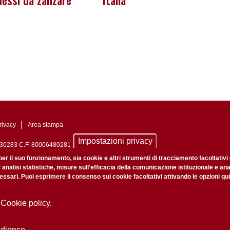
essi da zanzare
Italia
rivacy
Area stampa
Impostazioni privacy
0742430283 C.F. 80006480281
nale di Padova n. 2097/2012 del 18 giugno 2012
per il suo funzionamento, sia cookie e altri strumenti di tracciamento facoltativi
r analisi statistiche, misure sull'efficacia della comunicazione istituzionale e an
ssari. Puoi esprimere il consenso sui cookie facoltativi attivando le opzioni qui
 Cookie policy.
udience