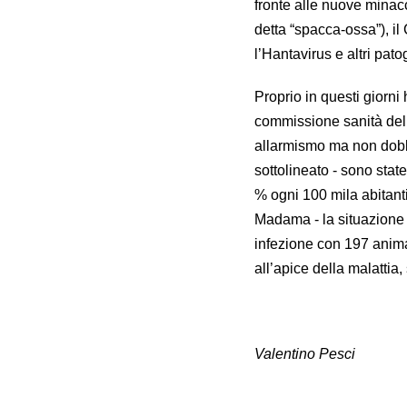
fronte alle nuove minac
detta “spacca-ossa”), i
l’Hantavirus e altri pat
Proprio in questi giorni 
commissione sanità del 
allarmismo ma non dob
sottolineato - sono stat
% ogni 100 mila abitant
Madama - la situazione p
infezione con 197 animal
all’apice della malattia, 
Valentino Pesci