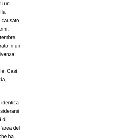
di un
lla
a causato
anni,
ttembre,
trato in un
Livenza,
le. Casi
ia,
 identica
nsiderarsi
 di
l’area del
 che ha