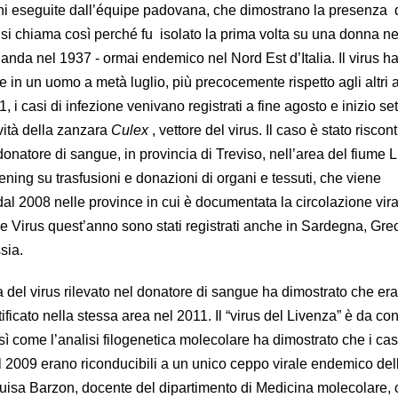
agini eseguite dall’équipe padovana, che dimostrano la presenza 
 si chiama così perché fu isolato la prima volta su una donna ne
anda nel 1937 - ormai endemico nel Nord Est d’Italia. Il virus h
ne in un uomo a metà luglio, più precocemente rispetto agli altri 
 i casi di infezione venivano registrati a fine agosto e inizio se
vità della zanzara
Culex
, vettore del virus. Il caso è stato riscon
onatore di sangue, in provincia di Treviso, nell’area del fiume 
reening su trasfusioni e donazioni di organi e tessuti, che viene
al 2008 nelle province in cui è documentata la circolazione vira
e Virus quest’anno sono stati registrati anche in Sardegna, Grec
sia.
 del virus rilevato nel donatore di sangue ha dimostrato che era
ificato nella stessa area nel 2011. Il “virus del Livenza” è da co
 come l’analisi filogenetica molecolare ha dimostrato che i casi
l 2009 erano riconducibili a un unico ceppo virale endemico del
Luisa Barzon, docente del dipartimento di Medicina molecolare,