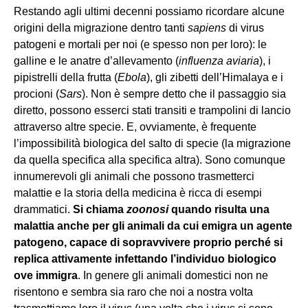
Restando agli ultimi decenni possiamo ricordare alcune
origini della migrazione dentro tanti
sapiens
di virus
patogeni e mortali per noi (e spesso non per loro): le
galline e le anatre d’allevamento (
influenza aviaria
), i
pipistrelli della frutta (
Ebola
), gli zibetti dell’Himalaya e i
procioni (
Sars
). Non è sempre detto che il passaggio sia
diretto, possono esserci stati transiti e trampolini di lancio
attraverso altre specie. E, ovviamente, è frequente
l’impossibilità biologica del salto di specie (la migrazione
da quella specifica alla specifica altra). Sono comunque
innumerevoli gli animali che possono trasmetterci
malattie e la storia della medicina è ricca di esempi
drammatici.
Si chiama
zoonosi
quando risulta una
malattia anche per gli animali da cui emigra un agente
patogeno, capace di sopravvivere proprio perché si
replica attivamente infettando l’individuo biologico
ove immigra
. In genere gli animali domestici non ne
risentono e sembra sia raro che noi a nostra volta