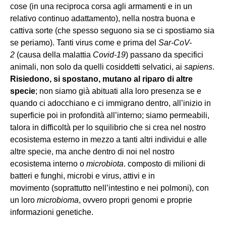
cose (in una reciproca corsa agli armamenti e in un
relativo continuo adattamento), nella nostra buona e
cattiva sorte (che spesso seguono sia se ci spostiamo sia
se periamo). Tanti virus come e prima del
Sar-CoV-
2
(causa della malattia
Covid-19
) passano da specifici
animali, non solo da quelli cosiddetti selvatici, ai
sapiens
.
Risiedono, si spostano, mutano al riparo di altre
specie
; non siamo già abituati alla loro presenza se e
quando ci adocchiano e ci immigrano dentro, all’inizio in
superficie poi in profondità all’interno; siamo permeabili,
talora in difficoltà per lo squilibrio che si crea nel nostro
ecosistema esterno in mezzo a tanti altri individui e alle
altre specie, ma anche dentro di noi nel nostro
ecosistema interno o
microbiota
. composto di milioni di
batteri e funghi, microbi e virus, attivi e in
movimento (soprattutto nell’intestino e nei polmoni), con
un loro
microbioma
, ovvero propri genomi e proprie
informazioni genetiche.