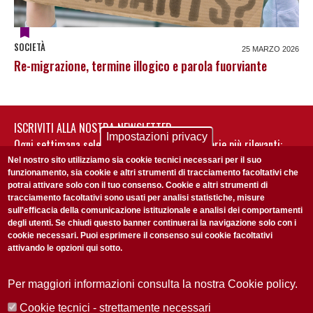
SOCIETÀ
25 MARZO 2026
Re-migrazione, termine illogico e parola fuorviante
ISCRIVITI ALLA NOSTRA NEWSLETTER
Impostazioni privacy
Ogni settimana selezioniamo per te nostre storie più rilevanti:
non perderti gli aggiornamenti della nostra newsletter
Nel nostro sito utilizziamo sia cookie tecnici necessari per il suo
funzionamento, sia cookie e altri strumenti di tracciamento facoltativi che
potrai attivare solo con il tuo consenso. Cookie e altri strumenti di
tracciamento facoltativi sono usati per analisi statistiche, misure
sull'efficacia della comunicazione istituzionale e analisi dei comportamenti
degli utenti. Se chiudi questo banner continuerai la navigazione solo con i
cookie necessari. Puoi esprimere il consenso sui cookie facoltativi
attivando le opzioni qui sotto.
Privacy Policy
Accetto la
ISCRIVITI
Per maggiori informazioni consulta la nostra Cookie policy.
Cookie tecnici - strettamente necessari