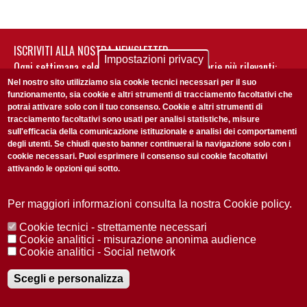
ISCRIVITI ALLA NOSTRA NEWSLETTER
Impostazioni privacy
Ogni settimana selezioniamo per te nostre storie più rilevanti:
non perderti gli aggiornamenti della nostra newsletter
Nel nostro sito utilizziamo sia cookie tecnici necessari per il suo
funzionamento, sia cookie e altri strumenti di tracciamento facoltativi che
potrai attivare solo con il tuo consenso. Cookie e altri strumenti di
tracciamento facoltativi sono usati per analisi statistiche, misure
sull'efficacia della comunicazione istituzionale e analisi dei comportamenti
degli utenti. Se chiudi questo banner continuerai la navigazione solo con i
cookie necessari. Puoi esprimere il consenso sui cookie facoltativi
attivando le opzioni qui sotto.
Privacy Policy
Accetto la
ISCRIVITI
Per maggiori informazioni consulta la nostra Cookie policy.
Cookie tecnici - strettamente necessari
Redazione
Copyright
Privacy
Area stampa
Cookie analitici - misurazione anonima audience
Cookie analitici - Social network
© 2025 Università di Padova
Tutti i diritti riservati P.I. 00742430283 C.F. 80006480281
Registrazione presso il Tribunale di Padova n. 2097/2012 del 18 giugno
Scegli e personalizza
2012