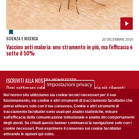
SCIENZA E RICERCA
20 DICEMBRE 2019
Vaccino anti malaria: uno strumento in più, ma l'efficacia è
sotto il 50%
ISCRIVITI ALLA NOSTRA NEWSLETTER
Impostazioni privacy
Ogni settimana selezioniamo per te nostre storie più rilevanti:
non perderti gli aggiornamenti della nostra newsletter
Nel nostro sito utilizziamo sia cookie tecnici necessari per il suo
funzionamento, sia cookie e altri strumenti di tracciamento facoltativi che
potrai attivare solo con il tuo consenso. Cookie e altri strumenti di
tracciamento facoltativi sono usati per analisi statistiche, misure
sull'efficacia della comunicazione istituzionale e analisi dei comportamenti
degli utenti. Se chiudi questo banner continuerai la navigazione solo con i
cookie necessari. Puoi esprimere il consenso sui cookie facoltativi
attivando le opzioni qui sotto.
Privacy Policy
Accetto la