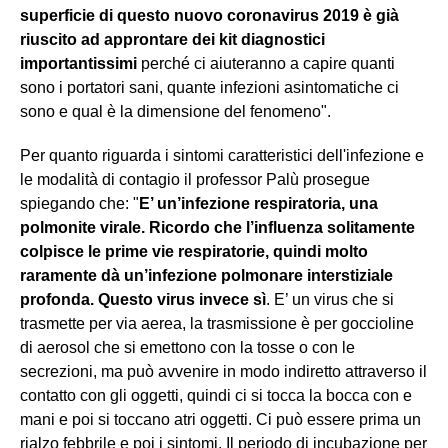
superficie di questo nuovo coronavirus 2019 è già
riuscito ad approntare dei kit diagnostici
importantissimi
perché ci aiuteranno a capire quanti
sono i portatori sani, quante infezioni asintomatiche ci
sono e qual è la dimensione del fenomeno".
Per quanto riguarda i sintomi caratteristici dell'infezione e
le modalità di contagio il professor Palù prosegue
spiegando che: "
E’ un’infezione respiratoria, una
polmonite virale. Ricordo che l’influenza solitamente
colpisce le prime vie respiratorie, quindi molto
raramente dà un’infezione polmonare interstiziale
profonda. Questo virus invece sì
. E’ un virus che si
trasmette per via aerea, la trasmissione è per goccioline
di aerosol che si emettono con la tosse o con le
secrezioni, ma può avvenire in modo indiretto attraverso il
contatto con gli oggetti, quindi ci si tocca la bocca con e
mani e poi si toccano atri oggetti. Ci può essere prima un
rialzo febbrile e poi i sintomi. Il periodo di incubazione per