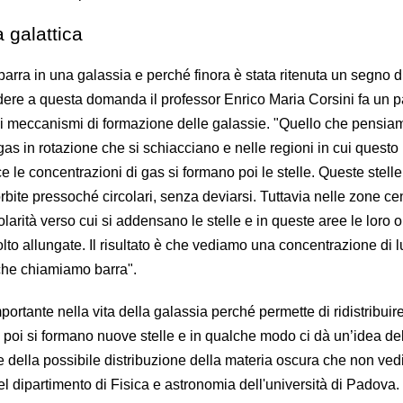
a galattica
 barra in una galassia e perché finora è stata ritenuta un segno d
dere a questa domanda il professor Enrico Maria Corsini fa un 
sui meccanismi di formazione delle galassie. "Quello che pensia
gas in rotazione che si schiacciano e nelle regioni in cui questo
 le concentrazioni di gas si formano poi le stelle. Queste stelle
bite pressoché circolari, senza deviarsi. Tuttavia nelle zone cent
olarità verso cui si addensano le stelle e in queste aree le loro o
olto allungate. Il risultato è che vediamo una concentrazione di l
che chiamiamo barra".
ortante nella vita della galassia perché permette di ridistribuire 
cui poi si formano nuove stelle e in qualche modo ci dà un’idea de
 e della possibile distribuzione della materia oscura che non ve
el dipartimento di Fisica e astronomia dell'università di Padova.