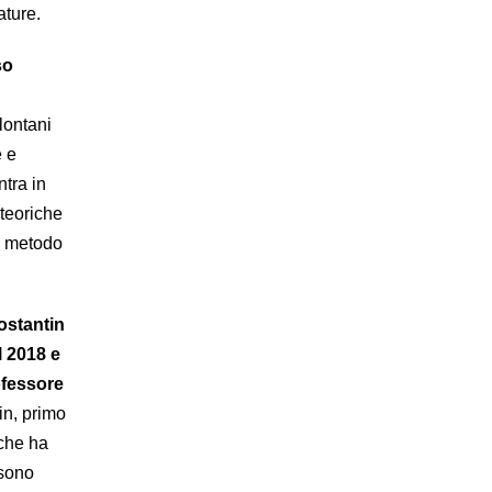
ature.
so
lontani
e e
tra in
 teoriche
l metodo
ostantin
l 2018 e
ofessore
in, primo
che ha
 sono