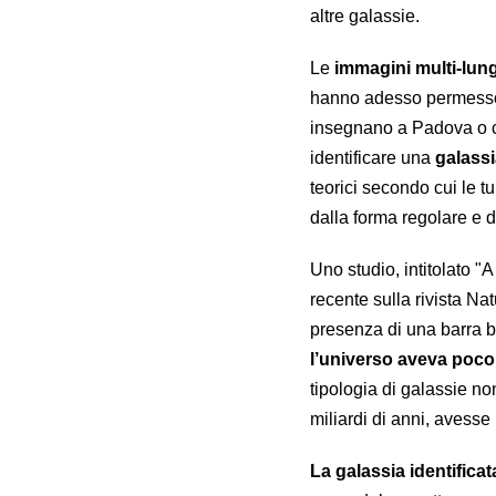
altre galassie.
Le
immagini multi-lun
hanno adesso permesso 
insegnano a Padova o ch
identificare una
galassi
teorici secondo cui le t
dalla forma regolare e d
Uno studio, intitolato "A
recente sulla rivista Nat
presenza di una barra be
l’universo aveva poco p
tipologia di galassie no
miliardi di anni, avesse
La galassia identifica