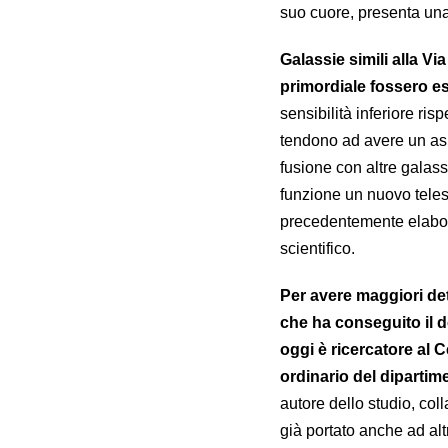
suo cuore, presenta una 
Galassie simili alla 
primordiale fossero 
sensibilità inferiore ri
tendono ad avere un asp
fusione con altre galas
funzione un nuovo telesc
precedentemente elabor
scientifico.
Per avere maggiori det
che ha conseguito il do
oggi è ricercatore al 
ordinario del dipartim
autore dello studio, co
già portato anche ad al