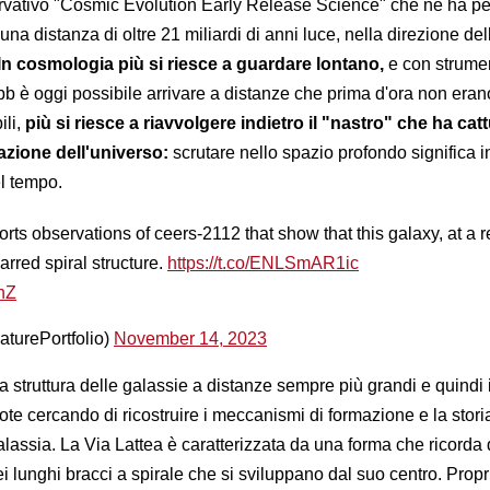
rvativo "Cosmic Evolution Early Release Science" che ne ha 
 una distanza di oltre 21 miliardi di anni luce, nella direzione del
In cosmologia più si riesce a guardare lontano,
e con strume
b è oggi possibile arrivare a distanze che prima d'ora non eran
ili,
più si riesce a riavvolgere indietro il "nastro" che ha catt
azione dell'universo:
scrutare nello spazio profondo significa in
el tempo.
rts observations of ceers-2112 that show that this galaxy, at a re
rred spiral structure.
https://t.co/ENLSmAR1ic
IhZ
aturePortfolio)
November 14, 2023
a struttura delle galassie a distanze sempre più grandi e quindi 
te cercando di ricostruire i meccanismi di formazione e la stori
alassia. La Via Lattea è caratterizzata da una forma che ricorda 
i lunghi bracci a spirale che si sviluppano dal suo centro. Proprio