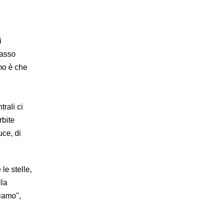
i
passo
mo è che
rali ci
rbite
uce, di
le stelle,
lla
diamo",