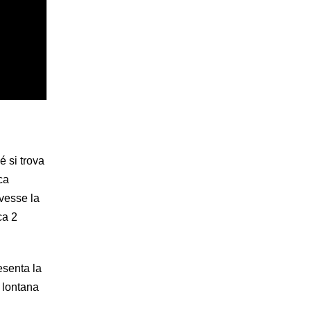
 si trova
ca
avesse la
ca 2
esenta la
ù lontana