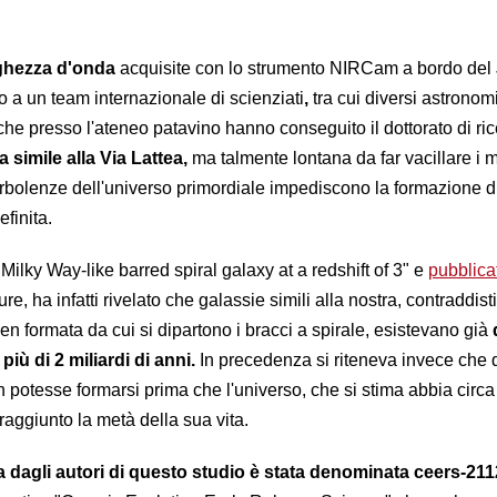
ghezza d'onda
acquisite con lo strumento NIRCam a bordo de
a un team internazionale di scienziati
,
tra cui diversi astronom
e presso l'ateneo patavino hanno conseguito il dottorato di ric
a simile alla Via Lattea,
ma talmente lontana da far vacillare i m
urbolenze dell'universo primordiale impediscono la formazione di
efinita.
 Milky Way-like barred spiral galaxy at a redshift of 3" e
pubblica
ure, ha infatti rivelato che galassie simili alla nostra, contraddist
n formata da cui si dipartono i bracci a spirale, esistevano già
iù di 2 miliardi di anni.
In precedenza si riteneva invece che 
n potesse formarsi prima che l'universo, che si stima abbia circa
 raggiunto la metà della sua vita.
ta dagli autori di questo studio è stata denominata
ceers-211