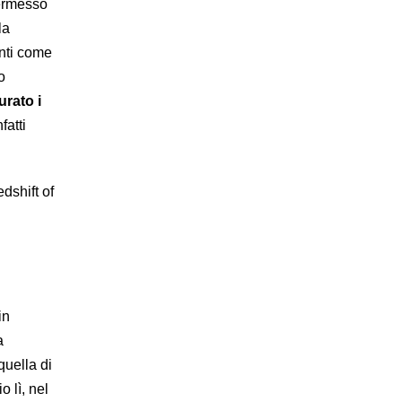
permesso
la
nti come
o
urato i
fatti
dshift of
in
a
quella di
 lì, nel