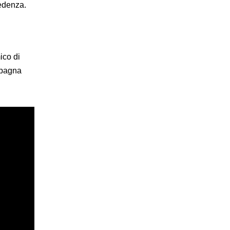
edenza.
ico di
Spagna