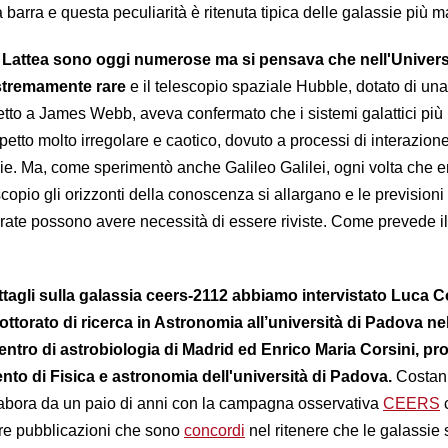
barra e questa peculiarità è ritenuta tipica delle galassie più m
Via Lattea sono oggi numerose ma si pensava che nell'Univer
estremamente rare
e il telescopio spaziale Hubble, dotato di una
spetto a James Webb, aveva confermato che i sistemi galattici più 
etto molto irregolare e caotico, dovuto a processi di interazion
sie. Ma, come sperimentò anche Galileo Galilei, ogni volta che en
opio gli orizzonti della conoscenza si allargano e le previsioni
ate possono avere necessità di essere riviste. Come prevede i
tagli sulla galassia ceers-2112 abbiamo intervistato Luca C
ttorato di ricerca in Astronomia all’università di Padova ne
Centro di astrobiologia di Madrid ed Enrico Maria Corsini, pr
ento di Fisica e astronomia dell'università di Padova.
Costan
llabora da un paio di anni con la campagna osservativa
CEERS
tre pubblicazioni che sono
concordi
nel ritenere che le galassie