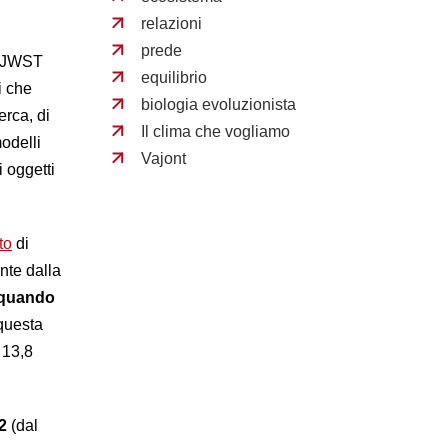
relazioni
prede
l JWST
equilibrio
i che
biologia evoluzionista
erca, di
Il clima che vogliamo
odelli
Vajont
 oggetti
to
di
inte dalla
quando
questa
 13,8
2
(dal