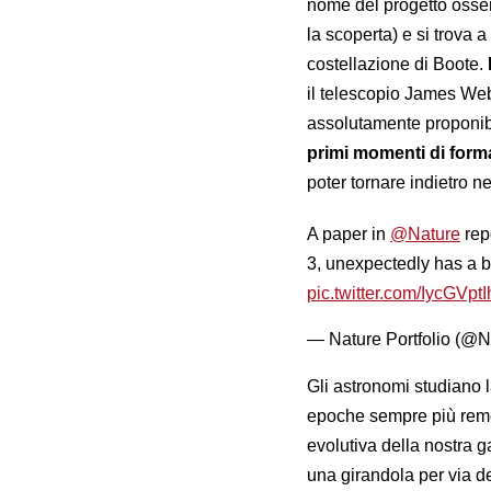
nome del progetto osse
la scoperta) e si trova a
costellazione di Boote.
il telescopio James Web
assolutamente proponib
primi momenti di form
poter tornare indietro n
A paper in
@Nature
repo
3, unexpectedly has a ba
pic.twitter.com/IycGVpt
— Nature Portfolio (@N
Gli astronomi studiano l
epoche sempre più remo
evolutiva della nostra g
una girandola per via de