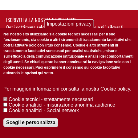
ISCRIVITI ALLA NOSTRA NEWSLETTER
Impostazioni privacy
Ogni settimana selezioniamo per te nostre storie più rilevanti:
non perderti gli aggiornamenti della nostra newsletter
Nel nostro sito utilizziamo sia cookie tecnici necessari per il suo
funzionamento, sia cookie e altri strumenti di tracciamento facoltativi che
potrai attivare solo con il tuo consenso. Cookie e altri strumenti di
tracciamento facoltativi sono usati per analisi statistiche, misure
sull'efficacia della comunicazione istituzionale e analisi dei comportamenti
degli utenti. Se chiudi questo banner continuerai la navigazione solo con i
cookie necessari. Puoi esprimere il consenso sui cookie facoltativi
attivando le opzioni qui sotto.
Privacy Policy
Accetto la
ISCRIVITI
Per maggiori informazioni consulta la nostra Cookie policy.
Cookie tecnici - strettamente necessari
Redazione
Copyright
Privacy
Area stampa
Cookie analitici - misurazione anonima audience
Cookie analitici - Social network
© 2025 Università di Padova
Tutti i diritti riservati P.I. 00742430283 C.F. 80006480281
Registrazione presso il Tribunale di Padova n. 2097/2012 del 18 giugno
Scegli e personalizza
2012