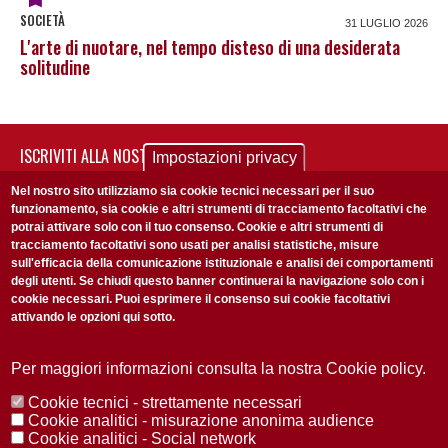
SOCIETÀ
31 LUGLIO 2026
L'arte di nuotare, nel tempo disteso di una desiderata
solitudine
ISCRIVITI ALLA NOSTRA NEWSLETTER
Impostazioni privacy
Ogni settimana selezioniamo per te nostre storie più rilevanti:
Nel nostro sito utilizziamo sia cookie tecnici necessari per il suo
non perderti gli aggiornamenti della nostra newsletter
funzionamento, sia cookie e altri strumenti di tracciamento facoltativi che
potrai attivare solo con il tuo consenso. Cookie e altri strumenti di
tracciamento facoltativi sono usati per analisi statistiche, misure
sull'efficacia della comunicazione istituzionale e analisi dei comportamenti
degli utenti. Se chiudi questo banner continuerai la navigazione solo con i
cookie necessari. Puoi esprimere il consenso sui cookie facoltativi
attivando le opzioni qui sotto.
Privacy Policy
Accetto la
ISCRIVITI
Per maggiori informazioni consulta la nostra Cookie policy.
Cookie tecnici - strettamente necessari
Cookie analitici - misurazione anonima audience
Redazione
Copyright
Privacy
Area stampa
Cookie analitici - Social network