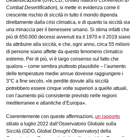
Desertificazione (UNCCD,
United Nations Convention to
Combat Desertification
),
si mette in evidenza come il
crescente rischio di siccità in tutto il mondo dipenda
direttamente dalla crisi climatica, e di quanto la siccità sia
una minaccia per il benessere umano. Si stima infatti che
più di 650.000 decessi avvenuti tra il 1970 e il 2019 siano
da attribuire alla siccità, e che, ogni anno, circa 55 milioni
di persone siano affette da questo fenomeno climatico
estremo. Per di più, vi è largo consenso sul fatto che
qualora – come sembra piuttosto plausibile – l’aumento
delle temperature medie annue dovesse raggiungere i
3°C a fine secolo, «le perdite dovute alla siccità
potrebbero essere cinque volte superiori a quelle attuali,
con l'aumento più consistente previsto nelle regioni
mediterranee e atlantiche d’Europa».
Coerentemente con queste affermazioni,
un rapporto
stilato a luglio 2022 dall’Osservatorio Globale sulla
Siccità (GDO,
Global Drought Observatory
)
della