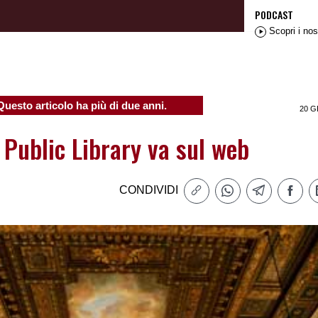
PODCAST
Scopri i nos
Questo articolo ha più di due anni.
20 G
 Public Library va sul web
CONDIVIDI