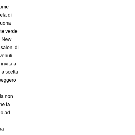
 come
ela di
 buona
nte verde
el New
 saloni di
nvenuti
invita a
 a scelta
sseggero
ida non
ne la
no ad
na