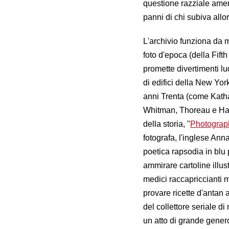
questione razziale ameri
panni di chi subiva allo
L'archivio funziona da 
foto d'epoca (della Fif
promette divertimenti lu
di edifici della New York
anni Trenta (come Katha
Whitman, Thoreau e Hawt
della storia, "
Photograph
fotografa, l'inglese Ann
poetica rapsodia in blu
ammirare cartoline illust
medici raccapriccianti m
provare ricette d'antan 
del collettore seriale 
un atto di grande genero