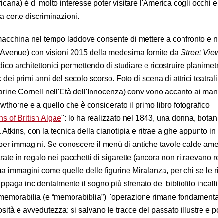
cana) è di molto interesse poter visitare l'America cogli occhi e
ra certe discriminazioni.
macchina nel tempo laddove consente di mettere a confronto e 
th Avenue) con visioni 2015 della medesima fornite da
Street Vie
dico architettonici permettendo di studiare e ricostruire planimet
 dei primi anni del secolo scorso. Foto di scena di attrici teatrali
rine Cornell nell'Età dell'Innocenza) convivono accanto ai manos
horne e a quello che è considerato il primo libro fotografico
s of British Algae
": lo ha realizzato nel 1843, una donna, botan
a Atkins, con la tecnica della cianotipia e ritrae alghe appunto in
 per immagini. Se conoscere il menù di antiche tavole calde ame
rate in regalo nei pacchetti di sigarette (ancora non ritraevano re
a immagini come quelle delle figurine Miralanza, per chi se le r
appaga incidentalmente il sogno più sfrenato del bibliofilo incalli
di memorabilia (e “memorabiblia”) l'operazione rimane fondament
sità e avvedutezza: si salvano le tracce del passato illustre e 