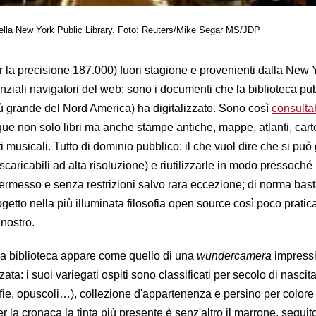
e della New York Public Library. Foto: Reuters/Mike Segar MS/JDP
r la precisione 187.000) fuori stagione e provenienti dalla New 
enziali navigatori del web: sono i documenti che la biblioteca pu
ù grande del Nord America) ha digitalizzato. Sono così
consultab
ue non solo libri ma anche stampe antiche, mappe, atlanti, carto
titi musicali. Tutto di dominio pubblico: il che vuol dire che si pu
(scaricabili ad alta risoluzione) e riutilizzarle in modo pressoché i
rmesso e senza restrizioni salvo rara eccezione; di norma bast
progetto nella più illuminata filosofia open source così poco pratic
 nostro.
lla biblioteca appare come quello di una
wundercamera
impress
a: i suoi variegati ospiti sono classificati per secolo di nascit
afie, opuscoli…), collezione d'appartenenza e persino per color
 la cronaca la tinta più presente è senz'altro il marrone, seguit