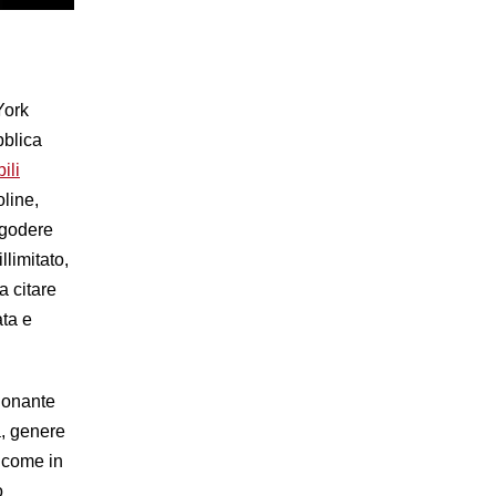
York
bblica
ili
line,
ò godere
llimitato,
a citare
ata e
ionante
a, genere
e come in
o