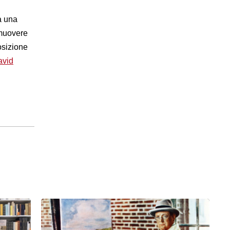
a una
omuovere
osizione
avid