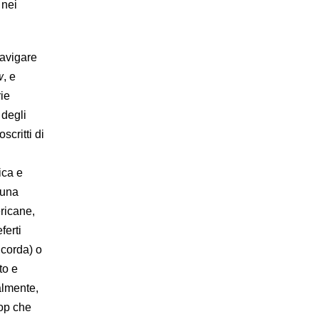
 nei
navigare
w
, e
rie
 degli
critti di
ica e
 una
ricane,
ferti
icorda) o
to e
almente,
pop che