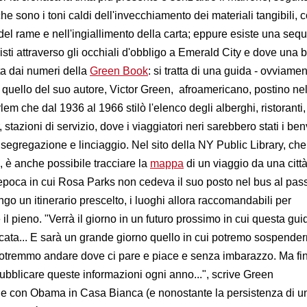
che sono i toni caldi dell'invecchiamento dei materiali tangibili,
del rame e nell'ingiallimento della carta; eppure esiste una sequ
sti attraverso gli occhiali d'obbligo a Emerald City e dove una
a dai numeri della
Green Book
: si tratta di una guida - ovviame
 quello del suo autore, Victor Green, afroamericano, postino n
em che dal 1936 al 1966 stilò l'elenco degli alberghi, ristoranti,
, stazioni di servizio, dove i viaggiatori neri sarebbero stati i be
segregazione e linciaggio. Nel sito della NY Public Library, che 
i, è anche possibile tracciare la
mappa
di un viaggio da una città
ll'epoca in cui Rosa Parks non cedeva il suo posto nel bus al pa
ngo un itinerario prescelto, i luoghi allora raccomandabili per
il pieno. "Verrà il giorno in un futuro prossimo in cui questa gu
cata... E sarà un grande giorno quello in cui potremo sospender
otremmo andare dove ci pare e piace e senza imbarazzo. Ma fi
ubblicare queste informazioni ogni anno...", scrive Green
che con Obama in Casa Bianca (e nonostante la persistenza di u