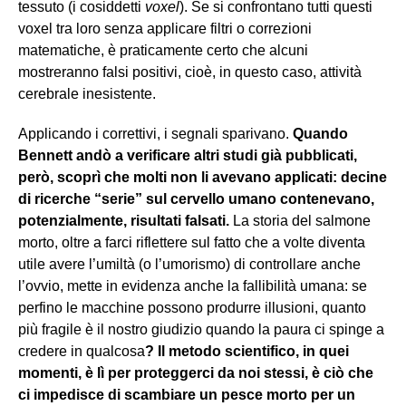
tessuto (i cosiddetti
voxel
). Se si confrontano tutti questi
voxel tra loro senza applicare filtri o correzioni
matematiche, è praticamente certo che alcuni
mostreranno falsi positivi, cioè, in questo caso, attività
cerebrale inesistente.
Applicando i correttivi, i segnali sparivano.
Quando
Bennett andò a verificare altri studi già pubblicati,
però, scoprì che molti non li avevano applicati: decine
di ricerche “serie” sul cervello umano contenevano,
potenzialmente, risultati falsati.
La storia del salmone
morto, oltre a farci riflettere sul fatto che a volte diventa
utile avere l’umiltà (o l’umorismo) di controllare anche
l’ovvio, mette in evidenza anche la fallibilità umana: se
perfino le macchine possono produrre illusioni, quanto
più fragile è il nostro giudizio quando la paura ci spinge a
credere in qualcosa
? Il metodo scientifico, in quei
momenti, è lì per proteggerci da noi stessi, è ciò che
ci impedisce di scambiare un pesce morto per un