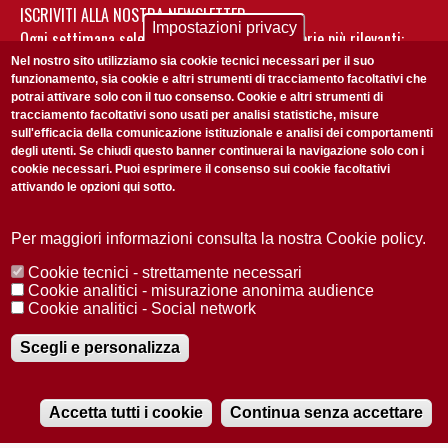
ISCRIVITI ALLA NOSTRA NEWSLETTER
Impostazioni privacy
Ogni settimana selezioniamo per te nostre storie più rilevanti:
non perderti gli aggiornamenti della nostra newsletter
Nel nostro sito utilizziamo sia cookie tecnici necessari per il suo
funzionamento, sia cookie e altri strumenti di tracciamento facoltativi che
potrai attivare solo con il tuo consenso. Cookie e altri strumenti di
tracciamento facoltativi sono usati per analisi statistiche, misure
sull'efficacia della comunicazione istituzionale e analisi dei comportamenti
degli utenti. Se chiudi questo banner continuerai la navigazione solo con i
cookie necessari. Puoi esprimere il consenso sui cookie facoltativi
attivando le opzioni qui sotto.
Privacy Policy
Accetto la
ISCRIVITI
Per maggiori informazioni consulta la nostra Cookie policy.
Cookie tecnici - strettamente necessari
Redazione
Copyright
Privacy
Area stampa
Cookie analitici - misurazione anonima audience
Cookie analitici - Social network
© 2025 Università di Padova
Tutti i diritti riservati P.I. 00742430283 C.F. 80006480281
Registrazione presso il Tribunale di Padova n. 2097/2012 del 18 giugno
Scegli e personalizza
2012
Accetta tutti i cookie
Continua senza accettare
RADIOBUE.IT