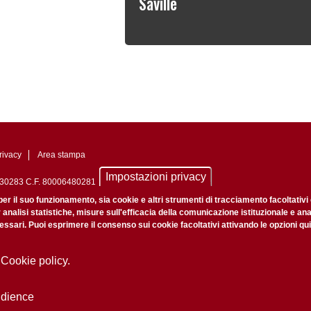
Saville
rivacy
Area stampa
Impostazioni privacy
0742430283 C.F. 80006480281
nale di Padova n. 2097/2012 del 18 giugno 2012
per il suo funzionamento, sia cookie e altri strumenti di tracciamento facoltativi
r analisi statistiche, misure sull'efficacia della comunicazione istituzionale e an
ssari. Puoi esprimere il consenso sui cookie facoltativi attivando le opzioni qui
 Cookie policy.
udience