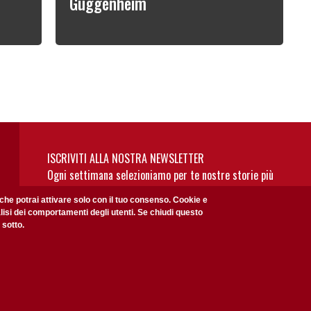
Guggenheim
ISCRIVITI ALLA NOSTRA NEWSLETTER
Ogni settimana selezioniamo per te nostre storie più
rilevanti: non perderti gli aggiornamenti della nostra
 che potrai attivare solo con il tuo consenso. Cookie e
newsletter
alisi dei comportamenti degli utenti. Se chiudi questo
 sotto.
Privacy Policy
Accetto la