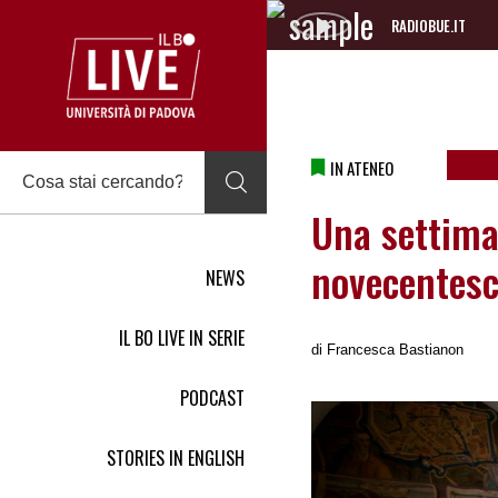
RADIOBUE.IT
Audio
Player
IN ATENEO
Una settiman
novecentesc
NEWS
IL BO LIVE IN SERIE
di
Francesca Bastianon
PODCAST
STORIES IN ENGLISH