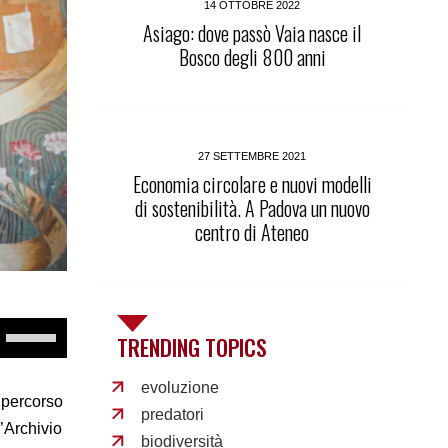
14 OTTOBRE 2022
Asiago: dove passò Vaia nasce il
Bosco degli 800 anni
27 SETTEMBRE 2021
Economia circolare e nuovi modelli
di sostenibilità. A Padova un nuovo
centro di Ateneo
Use
TRENDING TOPICS
Up/Down
Arrow
keys
evoluzione
to
 percorso
predatori
increase
l’Archivio
or
biodiversità