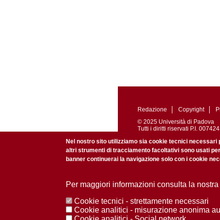
Redazione
Copyright
P
© 2025 Università di Padova
Tutti i diritti riservati P.I. 0
Registrazione presso il Tribu
Nel nostro sito utilizziamo sia cookie tecnici necessari 
altri strumenti di tracciamento facoltativi sono usati pe
banner continuerai la navigazione solo con i cookie nece
Per maggiori informazioni consulta la nostra
Cookie tecnici - strettamente necessari
Cookie analitici - misurazione anonima a
Cookie analitici - Social network