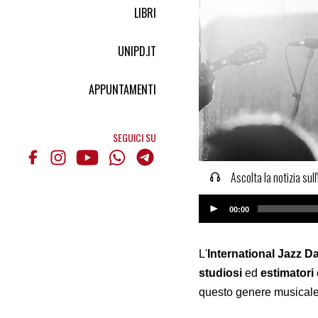
LIBRI
UNIPD.IT
APPUNTAMENTI
SEGUICI SU
Ascolta la notizia sull
Audio
00:00
Player
L'
International Jazz D
studiosi
ed
estimatori 
questo genere musicale