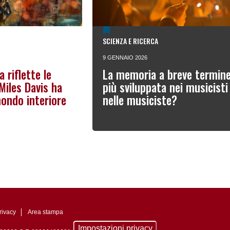
SCIENZA E RICERCA
9 GENNAIO 2026
 riflette le
La memoria a breve termine
Miles Davis ha
più sviluppata nei musicisti
ondo interiore
nelle musiciste?
rivacy
Area stampa
Impostazioni privacy