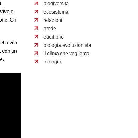
e
biodiversità
 viv
o e
ecosistema
one. Gli
relazioni
prede
equilibrio
ella vita
biologia evoluzionista
, con un
Il clima che vogliamo
le.
biologia