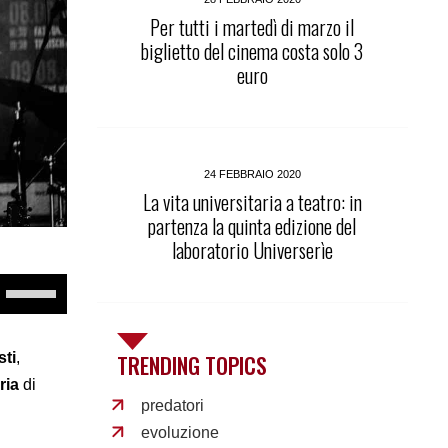
Per tutti i martedì di marzo il
biglietto del cinema costa solo 3
euro
24 FEBBRAIO 2020
La vita universitaria a teatro: in
partenza la quinta edizione del
laboratorio Universerìe
Use
Up/Down
Arrow
keys
to
TRENDING TOPICS
sti
,
increase
ria
di
or
predatori
decrease
volume.
evoluzione