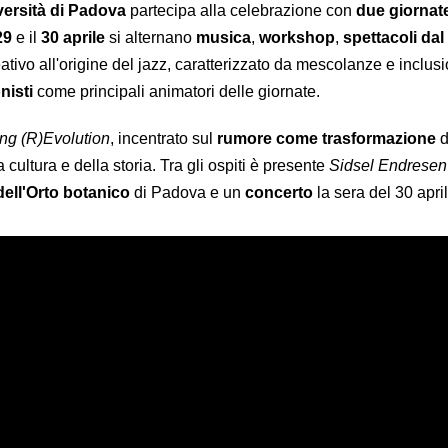
versità di Padova
partecipa alla celebrazione con
due giornat
29
e il
30 aprile
si alternano
musica
,
workshop
,
spettacoli
dal
tivo all'origine del jazz, caratterizzato da mescolanze e inclusi
nisti
come principali animatori delle giornate.
ng (R)Evolution
, incentrato sul
rumore come trasformazione
d
cultura e della storia. Tra gli ospiti è presente
Sidsel Endresen
dell'Orto botanico
di Padova e un
concerto
la sera del 30 apri