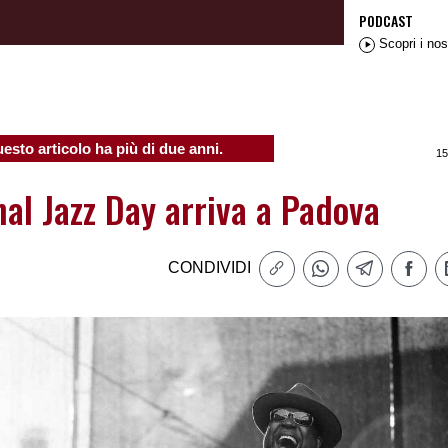
PODCAST
Scopri i nos
esto articolo ha più di due anni.
15
nal Jazz Day arriva a Padova
CONDIVIDI