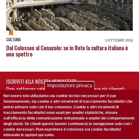
CULTURA
3 OTTOBRE 2016
Dal Colosseo al Cenacolo: se in Rete la cultura italiana è
uno spettro
ISCRIVITI ALLA NOSTRA NEWSLETTER
Impostazioni privacy
Ogni settimana selezioniamo per te nostre storie più rilevanti:
non perderti gli aggiornamenti della nostra newsletter
Nel nostro sito utilizziamo sia cookie tecnici necessari per il suo
funzionamento, sia cookie e altri strumenti di tracciamento facoltativi che
potrai attivare solo con il tuo consenso. Cookie e altri strumenti di
tracciamento facoltativi sono usati per analisi statistiche, misure
sull'efficacia della comunicazione istituzionale e analisi dei comportamenti
degli utenti. Se chiudi questo banner continuerai la navigazione solo con i
cookie necessari. Puoi esprimere il consenso sui cookie facoltativi
attivando le opzioni qui sotto.
Privacy Policy
Accetto la