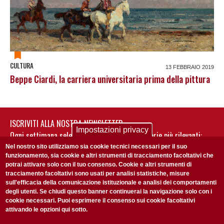
CULTURA
13 FEBBRAIO 2019
Beppe Ciardi, la carriera universitaria prima della pittura
ISCRIVITI ALLA NOSTRA NEWSLETTER
Impostazioni privacy
Ogni settimana selezioniamo per te nostre storie più rilevanti:
non perderti gli aggiornamenti della nostra newsletter
Nel nostro sito utilizziamo sia cookie tecnici necessari per il suo
funzionamento, sia cookie e altri strumenti di tracciamento facoltativi che
potrai attivare solo con il tuo consenso. Cookie e altri strumenti di
tracciamento facoltativi sono usati per analisi statistiche, misure
sull'efficacia della comunicazione istituzionale e analisi dei comportamenti
degli utenti. Se chiudi questo banner continuerai la navigazione solo con i
cookie necessari. Puoi esprimere il consenso sui cookie facoltativi
attivando le opzioni qui sotto.
Privacy Policy
Accetto la