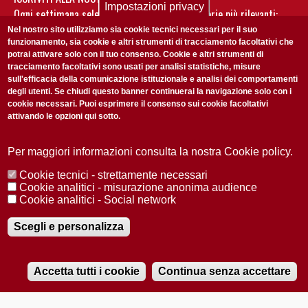
Impostazioni privacy
Ogni settimana selezioniamo per te nostre storie più rilevanti:
non perderti gli aggiornamenti della nostra newsletter
Nel nostro sito utilizziamo sia cookie tecnici necessari per il suo
funzionamento, sia cookie e altri strumenti di tracciamento facoltativi che
potrai attivare solo con il tuo consenso. Cookie e altri strumenti di
tracciamento facoltativi sono usati per analisi statistiche, misure
sull'efficacia della comunicazione istituzionale e analisi dei comportamenti
degli utenti. Se chiudi questo banner continuerai la navigazione solo con i
cookie necessari. Puoi esprimere il consenso sui cookie facoltativi
attivando le opzioni qui sotto.
Privacy Policy
Accetto la
ISCRIVITI
Per maggiori informazioni consulta la nostra Cookie policy.
Cookie tecnici - strettamente necessari
Redazione
Copyright
Privacy
Area stampa
Cookie analitici - misurazione anonima audience
Cookie analitici - Social network
© 2025 Università di Padova
Tutti i diritti riservati P.I. 00742430283 C.F. 80006480281
Registrazione presso il Tribunale di Padova n. 2097/2012 del 18 giugno
Scegli e personalizza
2012
Accetta tutti i cookie
Continua senza accettare
RADIOBUE.IT
Audio