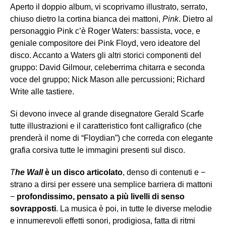
Aperto il doppio album, vi scoprivamo illustrato, serrato,
chiuso dietro la cortina bianca dei mattoni,
Pink
. Dietro al
personaggio Pink c’è Roger Waters: bassista, voce, e
geniale compositore dei Pink Floyd, vero ideatore del
disco. Accanto a Waters gli altri storici componenti del
gruppo: David Gilmour, celeberrima chitarra e seconda
voce del gruppo; Nick Mason alle percussioni; Richard
Write alle tastiere.
Si devono invece al grande disegnatore Gerald Scarfe
tutte illustrazioni e il caratteristico font calligrafico (che
prenderà il nome di “Floydian”) che correda con elegante
grafia corsiva tutte le immagini presenti sul disco.
T
he Wall
è un disco articolato
, denso di contenuti e −
strano a dirsi per essere una semplice barriera di mattoni
−
profondissimo, pensato a più livelli di senso
sovrapposti
. La musica è poi, in tutte le diverse melodie
e innumerevoli effetti sonori, prodigiosa, fatta di ritmi