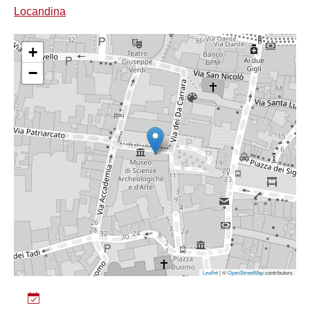
Locandina
+
−
Leaflet
| ©
OpenStreetMap
contributors