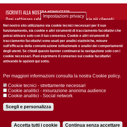
ISCRIVITI ALLA NOSTRA NEWSLETTER
Impostazioni privacy
Ogni settimana selezioniamo per te nostre storie più rilevanti:
non perderti gli aggiornamenti della nostra newsletter
Nel nostro sito utilizziamo sia cookie tecnici necessari per il suo
funzionamento, sia cookie e altri strumenti di tracciamento facoltativi che
potrai attivare solo con il tuo consenso. Cookie e altri strumenti di
tracciamento facoltativi sono usati per analisi statistiche, misure
sull'efficacia della comunicazione istituzionale e analisi dei comportamenti
degli utenti. Se chiudi questo banner continuerai la navigazione solo con i
cookie necessari. Puoi esprimere il consenso sui cookie facoltativi
attivando le opzioni qui sotto.
Privacy Policy
Accetto la
ISCRIVITI
Per maggiori informazioni consulta la nostra Cookie policy.
Cookie tecnici - strettamente necessari
Redazione
Copyright
Privacy
Area stampa
Cookie analitici - misurazione anonima audience
Cookie analitici - Social network
© 2025 Università di Padova
Tutti i diritti riservati P.I. 00742430283 C.F. 80006480281
Registrazione presso il Tribunale di Padova n. 2097/2012 del 18 giugno
Scegli e personalizza
2012
Accetta tutti i cookie
Continua senza accettare