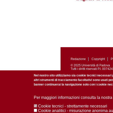
Redazione
Copyright
P
© 2025 Università di Padova
Tutti i diritti riservati P.I. 0
Registrazione presso il Tribu
Nel nostro sito utilizziamo sia cookie tecnici necessari 
altri strumenti di tracciamento facoltativi sono usati pe
banner continuerai la navigazione solo con i cookie nece
Per maggiori informazioni consulta la nostra
Cookie tecnici - strettamente necessari
Cookie analitici - misurazione anonima a