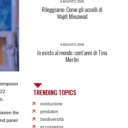
5 AGOSTO 2026
Rileggiamo: Come gli uccelli di
Wajdi Mouawad
3 AGOSTO 2026
Io esisto al mondo: cent’anni di Tina
Merlin
 simposio
TRENDING TOPICS
022.
s.
evoluzione
predatori
etween the
biodiversità
and panel
ecosistema