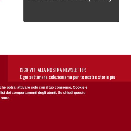
ISCRIVITI ALLA NOSTRA NEWSLETTER
Ogni settimana selezioniamo per te nostre storie più
rilevanti: non perderti gli aggiornamenti della nostra
 che potrai attivare solo con il tuo consenso. Cookie e
newsletter
alisi dei comportamenti degli utenti. Se chiudi questo
 sotto.
Privacy Policy
Accetto la