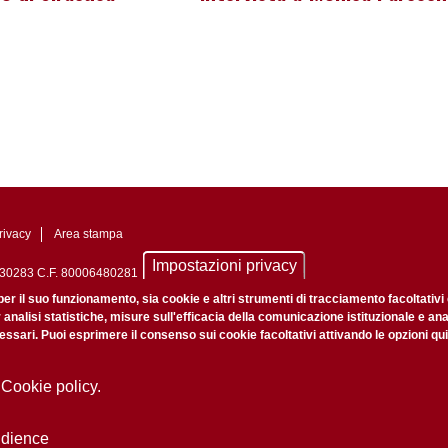
rivacy
Area stampa
Impostazioni privacy
0742430283 C.F. 80006480281
nale di Padova n. 2097/2012 del 18 giugno 2012
per il suo funzionamento, sia cookie e altri strumenti di tracciamento facoltativi
r analisi statistiche, misure sull'efficacia della comunicazione istituzionale e an
ssari. Puoi esprimere il consenso sui cookie facoltativi attivando le opzioni qui
 Cookie policy.
udience